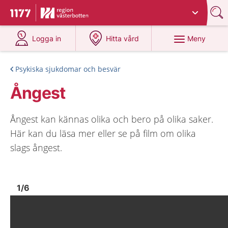
Du har valt region
Västerbotten
.
Till startsidan för 1177
på 1177.se
på 1177.se
Meny
Logga in
Hitta vård
Psykiska sjukdomar och besvär
Ångest
Ångest kan kännas olika och bero på olika saker.
Här kan du läsa mer eller se på film om olika
slags ångest.
Bild
1
Bild
1
1
/
6