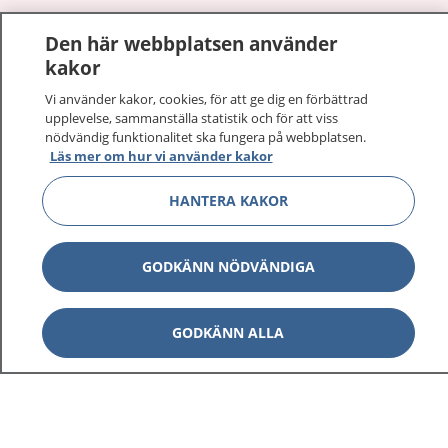
1177
–
tryggt om din hälsa och vård
Den här webbplatsen använder
kakor
På 1177.se får du råd om hälsa och information om
sjukdomar och vilka mottagningar du kan kontakta.
Vi använder kakor, cookies, för att ge dig en förbättrad
upplevelse, sammanställa statistik och för att viss
Logga in för att läsa din journal och göra dina
nödvändig funktionalitet ska fungera på webbplatsen.
vårdärenden. Ring telefonnummer 1177 för
Läs mer om hur vi använder kakor
sjukvårdsrådgivning dygnet runt.
1177 ger dig råd när du vill må bättre.
HANTERA KAKOR
GODKÄNN NÖDVÄNDIGA
Visa inn
1177 på flera språk
GODKÄNN ALLA
Visa inn
Om 1177
Visa inn
Kontakt