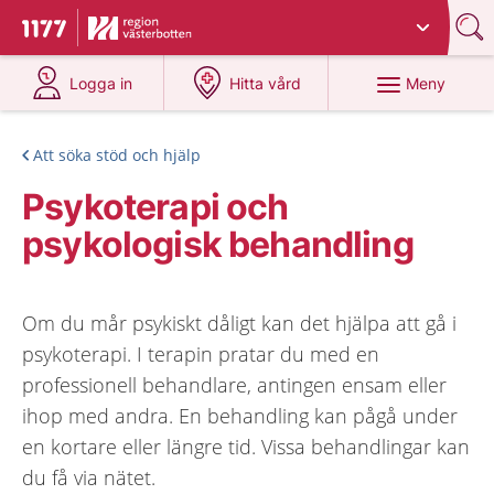
Du har valt region
Västerbotten
.
Till startsidan för 1177
på 1177.se
på 1177.se
Meny
Logga in
Hitta vård
Att söka stöd och hjälp
Psykoterapi och
psykologisk behandling
Om du mår psykiskt dåligt kan det hjälpa att gå i
psykoterapi. I terapin pratar du med en
professionell behandlare, antingen ensam eller
ihop med andra. En behandling kan pågå under
en kortare eller längre tid. Vissa behandlingar kan
du få via nätet.