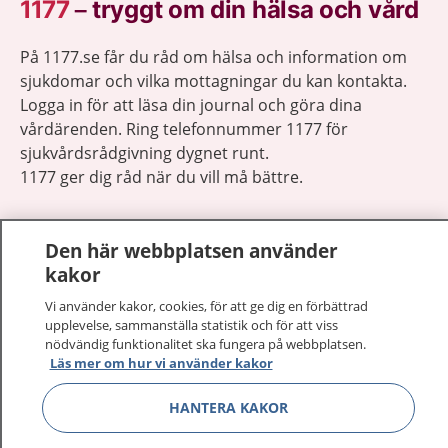
1177
–
tryggt om din hälsa och vård
På 1177.se får du råd om hälsa och information om
sjukdomar och vilka mottagningar du kan kontakta.
Logga in för att läsa din journal och göra dina
vårdärenden. Ring telefonnummer 1177 för
sjukvårdsrådgivning dygnet runt.
1177 ger dig råd när du vill må bättre.
Den här webbplatsen använder
kakor
Visa inn
Vi använder kakor, cookies, för att ge dig en förbättrad
1177 på flera språk
upplevelse, sammanställa statistik och för att viss
nödvändig funktionalitet ska fungera på webbplatsen.
Visa inn
Läs mer om hur vi använder kakor
Om 1177
HANTERA KAKOR
Visa inn
Kontakt