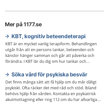
Mer på 1177.se
KBT, kognitiv beteendeterapi
KBT är en mycket vanlig terapiform. Behandlingen
utgår från att en persons tankar, beteenden och
känslor hänger samman och går att påverka och
förändra. I KBT lär du dig om hur tankar och
beteenden fungerar och hur du kan förändra dem.
Söka vård för psykiska besvär
Det finns många sätt att få hjälp om du mår dåligt
psykiskt. Ofta räcker det med råd och stöd. Ibland
behövs hjälp från vården. Kontakta en psykiatrisk
akutmottagning eller ring 112 om du har allvarliga
självmordstankar eller självmordsplaner.