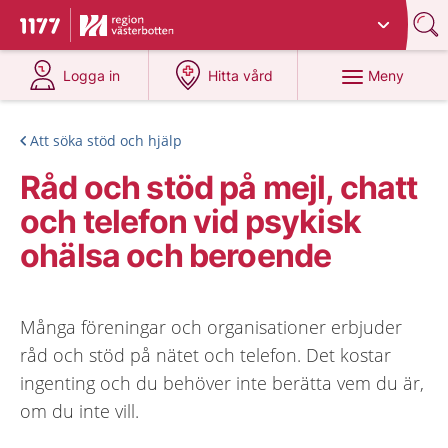
Du har valt region
Västerbotten
.
Till startsidan för 1177
på 1177.se
på 1177.se
Meny
Logga in
Hitta vård
Att söka stöd och hjälp
Råd och stöd på mejl, chatt
och telefon vid psykisk
ohälsa och beroende
Många föreningar och organisationer erbjuder
råd och stöd på nätet och telefon. Det kostar
ingenting och du behöver inte berätta vem du är,
om du inte vill.