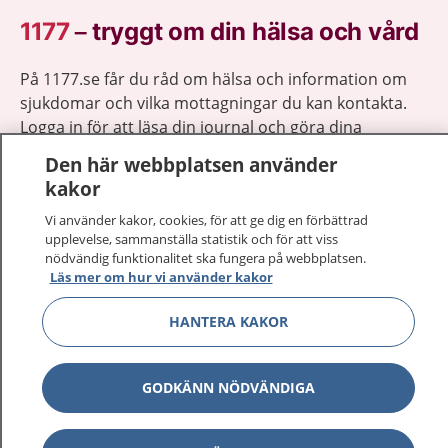
1177
–
tryggt om din hälsa och vård
På 1177.se får du råd om hälsa och information om
sjukdomar och vilka mottagningar du kan kontakta.
Logga in för att läsa din journal och göra dina
vårdärenden. Ring telefonnummer 1177 för
Den här webbplatsen använder
sjukvårdsrådgivning dygnet runt.
kakor
1177 ger dig råd när du vill må bättre.
Vi använder kakor, cookies, för att ge dig en förbättrad
upplevelse, sammanställa statistik och för att viss
nödvändig funktionalitet ska fungera på webbplatsen.
Läs mer om hur vi använder kakor
HANTERA KAKOR
Visa inn
1177 på flera språk
Visa inn
Om 1177
GODKÄNN NÖDVÄNDIGA
Visa inn
Kontakt