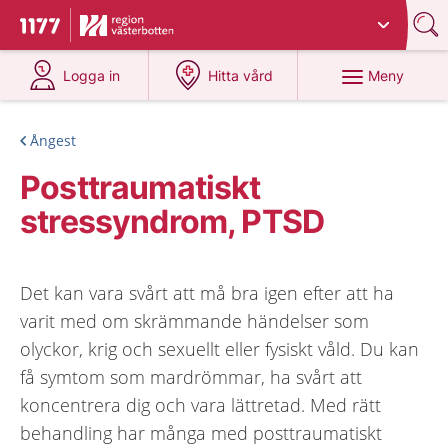
Du har valt region
Västerbotten
.
Till startsidan för 1177
på 1177.se
på 1177.se
Meny
Logga in
Hitta vård
Ångest
Posttraumatiskt
stressyndrom, PTSD
Det kan vara svårt att må bra igen efter att ha
varit med om skrämmande händelser som
olyckor, krig och sexuellt eller fysiskt våld. Du kan
få symtom som mardrömmar, ha svårt att
koncentrera dig och vara lättretad. Med rätt
behandling har många med posttraumatiskt