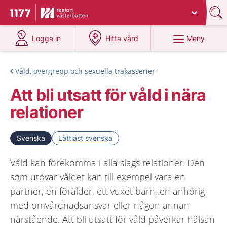
Du har valt region
Västerbotten
.
Till startsidan för 1177
på 1177.se
på 1177.se
Meny
Logga in
Hitta vård
Våld, övergrepp och sexuella trakasserier
Att bli utsatt för våld i nära
relationer
Svenska
Lättläst svenska
Våld kan förekomma i alla slags relationer. Den
som utövar våldet kan till exempel vara en
partner, en förälder, ett vuxet barn, en anhörig
med omvårdnadsansvar eller någon annan
närstående. Att bli utsatt för våld påverkar hälsan