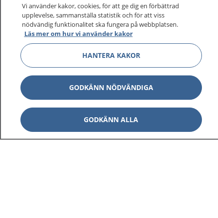
Vi använder kakor, cookies, för att ge dig en förbättrad
upplevelse, sammanställa statistik och för att viss
nödvändig funktionalitet ska fungera på webbplatsen.
Visa inn
Läs mer om hur vi använder kakor
1177 på flera språk
HANTERA KAKOR
Visa inn
Om 1177
Visa inn
GODKÄNN NÖDVÄNDIGA
Kontakt
GODKÄNN ALLA
Behandling av personuppgifter
Hantering av kakor
Inställningar för kakor
1177 – en tjänst från
Inera.