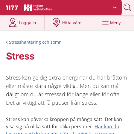
Du har valt region
Västerbotten
.
Till startsidan för 1177
på 1177.se
på 1177.se
Meny
Logga in
Hitta vård
Stresshantering och sömn
Stress
Stress kan ge dig extra energi när du har bråttom
eller måste klara något viktigt. Men du kan må
dåligt om du är stressad för länge eller för ofta.
Det är viktigt att få pauser från stress.
Stress kan påverka kroppen på många sätt. Det kan
visa sig på olika sätt för olika personer.
Här kan du
läsa om vad du kan göra för att minska stressen
.