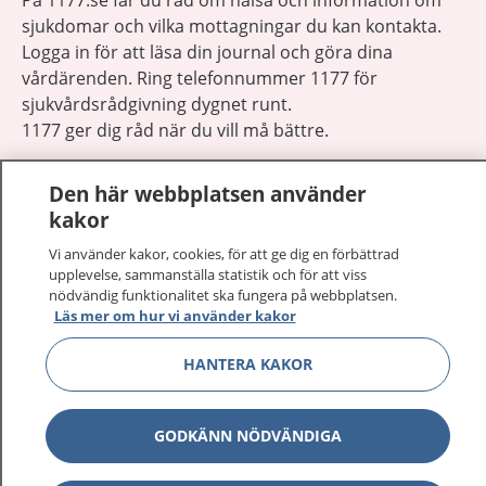
sjukdomar och vilka mottagningar du kan kontakta.
Logga in för att läsa din journal och göra dina
vårdärenden. Ring telefonnummer 1177 för
sjukvårdsrådgivning dygnet runt.
1177 ger dig råd när du vill må bättre.
Den här webbplatsen använder
kakor
Vi använder kakor, cookies, för att ge dig en förbättrad
Visa inn
1177 på flera språk
upplevelse, sammanställa statistik och för att viss
nödvändig funktionalitet ska fungera på webbplatsen.
Läs mer om hur vi använder kakor
Visa inn
Om 1177
HANTERA KAKOR
Visa inn
Kontakt
GODKÄNN NÖDVÄNDIGA
Behandling av personuppgifter