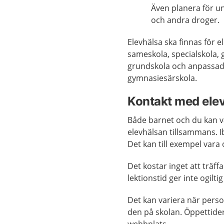
Även planera för u
och andra droger.
Elevhälsa ska finnas för 
sameskola, specialskola
grundskola och anpassad 
gymnasiesärskola.
Kontakt med ele
Både barnet och du kan va
elevhälsan tillsammans. 
Det kan till exempel vara
Det kostar inget att träf
lektionstid ger inte ogilti
Det kan variera när person
den på skolan. Öppettide