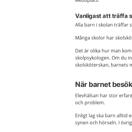
webbplats.
Vanligast att träffa
Alla barn i skolan träffar
Många skolor har skolsköte
Det är olika hur man komm
skolpsykologen. Om du in
skolsköterskan, barnets m
När barnet besök
Elevhälsan har stor erfar
och problem.
Enligt lag ska barn allti
synen och hörseln. I övrig