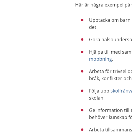
Här är några exempel på 
Upptäcka om barn be
det.
Göra hälsoundersök
Hjälpa till med sam
mobbning
.
Arbeta för trivsel 
bråk, konflikter o
Följa upp
skolfrånv
skolan.
Ge information till
behöver kunskap fö
Arbeta tillsammans