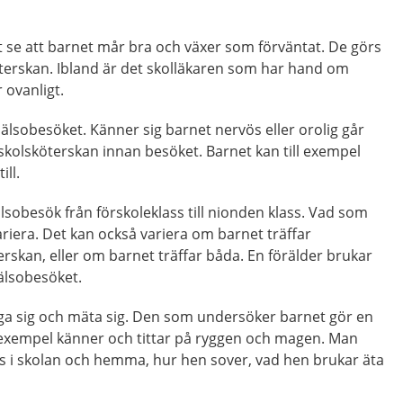
t se att barnet mår bra och växer som förväntat. De görs
öterskan. Ibland är det skolläkaren som har hand om
 ovanligt.
l hälsobesöket. Känner sig barnet nervös eller orolig går
 skolsköterskan innan besöket. Barnet kan till exempel
ill.
lsobesök från förskoleklass till nionden klass. Vad som
ariera. Det kan också variera om barnet träffar
erskan, eller om barnet träffar båda. En förälder brukar
älsobesöket.
äga sig och mäta sig. Den som undersöker barnet gör en
 exempel känner och tittar på ryggen och magen. Man
vs i skolan och hemma, hur hen sover, vad hen brukar äta