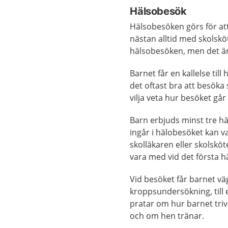
Hälsobesök
Hälsobesöken görs för at
nästan alltid med skolsk
hälsobesöken, men det är
Barnet får en kallelse til
det oftast bra att besöka
vilja veta hur besöket går t
Barn erbjuds minst tre hä
ingår i hälobesöket kan v
skolläkaren eller skolsköt
vara med vid det första h
Vid besöket får barnet v
kroppsundersökning, till
pratar om hur barnet tri
och om hen tränar.