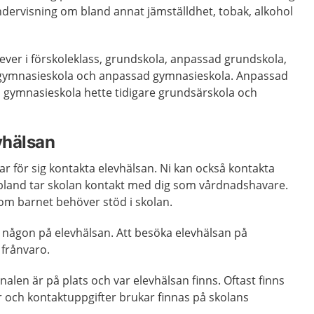
ndervisning om bland annat jämställdhet, tobak, alkohol
elever i förskoleklass, grundskola, anpassad grundskola,
, gymnasieskola och anpassad gymnasieskola. Anpassad
gymnasieskola hette tidigare grundsärskola och
vhälsan
r för sig kontakta elevhälsan. Ni kan också kontakta
Ibland tar skolan kontakt med dig som vårdnadshavare.
 om barnet behöver stöd i skolan.
fa någon på elevhälsan. Att besöka elevhälsan på
g frånvaro.
alen är på plats och var elevhälsan finns. Oftast finns
r och kontaktuppgifter brukar finnas på skolans