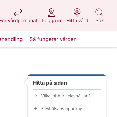
på 1177.se
på 1177.se
på 1177.se
på 1177.se
För vårdpersonal
Logga in
Hitta vård
Sök
ehandling
Så fungerar vården
Hitta på sidan
Vilka jobbar i elevhälsan?
Elevhälsans uppdrag