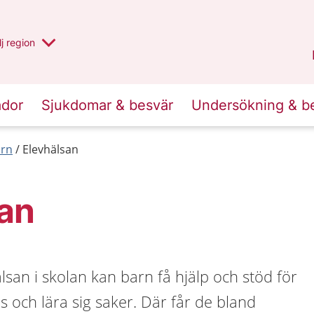
 har valt region
j
en annan
region
Västerbotten
.
ador
Sjukdomar & besvär
Undersökning & b
arn
Elevhälsan
san
lsan i skolan kan barn få hjälp och stöd för
s och lära sig saker. Där får de bland