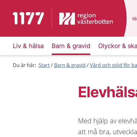
Till startsidan för 1177
Du
Väl
Liv & hälsa
Barn & gravid
Olyckor & sk
Du är här:
Start
Barn & gravid
Vård och stöd för b
Elevhäl
Med hjälp av elevhä
att må bra, utveckla