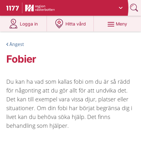
Du har valt region
Västerbotten
.
Till startsidan för 1177
på 1177.se
på 1177.se
Meny
Logga in
Hitta vård
Ångest
Fobier
Du kan ha vad som kallas fobi om du är så rädd
för någonting att du gör allt för att undvika det.
Det kan till exempel vara vissa djur, platser eller
situationer. Om din fobi har börjat begränsa dig i
livet kan du behöva söka hjälp. Det finns
behandling som hjälper.