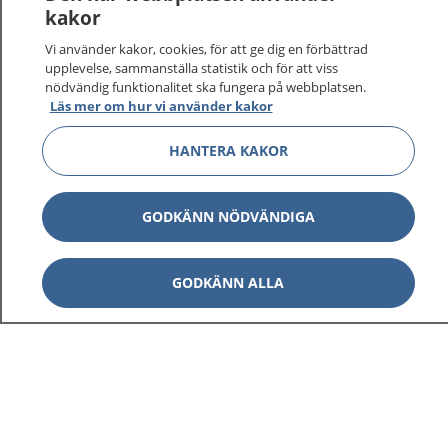
vårdärenden. Ring telefonnummer 1177 för
kakor
sjukvårdsrådgivning dygnet runt.
Vi använder kakor, cookies, för att ge dig en förbättrad
1177 ger dig råd när du vill må bättre.
upplevelse, sammanställa statistik och för att viss
nödvändig funktionalitet ska fungera på webbplatsen.
Läs mer om hur vi använder kakor
HANTERA KAKOR
Visa inn
1177 på flera språk
GODKÄNN NÖDVÄNDIGA
Visa inn
Om 1177
GODKÄNN ALLA
Visa inn
Kontakt
Behandling av personuppgifter
Hantering av kakor