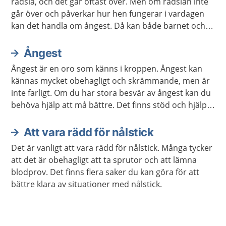
rädsla, och det går oftast över. Men om rädslan inte
går över och påverkar hur hen fungerar i vardagen
kan det handla om ångest. Då kan både barnet och
du som är vuxen behöva hjälp och stöd. Ibland
behövs behandling.
Ångest
Ångest är en oro som känns i kroppen. Ångest kan
kännas mycket obehagligt och skrämmande, men är
inte farligt. Om du har stora besvär av ångest kan du
behöva hjälp att må bättre. Det finns stöd och hjälp
att få. Det finns även mycket du kan göra själv.
Att vara rädd för nålstick
Det är vanligt att vara rädd för nålstick. Många tycker
att det är obehagligt att ta sprutor och att lämna
blodprov. Det finns flera saker du kan göra för att
bättre klara av situationer med nålstick.