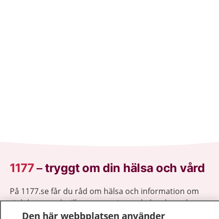
1177
–
tryggt om din hälsa och vård
På 1177.se får du råd om hälsa och information om
sjukdomar och vilka mottagningar du kan kontakta.
Logga in för att läsa din journal och göra dina
Den här webbplatsen använder