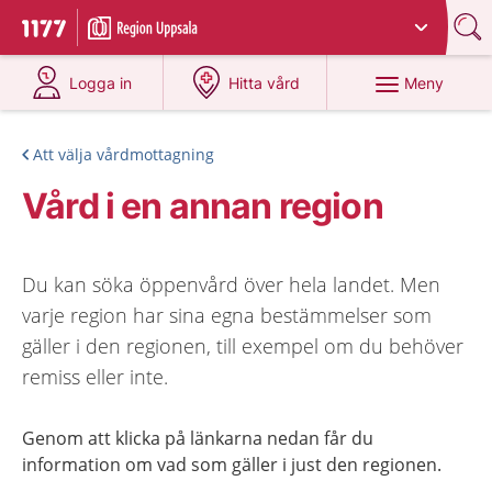
Du har valt region
Uppsala län
.
Till startsidan för 1177
på 1177.se
på 1177.se
Meny
Logga in
Hitta vård
Att välja vårdmottagning
Vård i en annan region
Du kan söka öppenvård över hela landet. Men
varje region har sina egna bestämmelser som
gäller i den regionen, till exempel om du behöver
remiss eller inte.
Genom att klicka på länkarna nedan får du
information om vad som gäller i just den regionen.