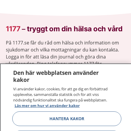
1177
–
tryggt om din hälsa och vård
På 1177.se får du råd om hälsa och information om
sjukdomar och vilka mottagningar du kan kontakta.
Logga in för att läsa din journal och göra dina
vårdärenden. Ring telefonnummer 1177 för
sjukvårdsrådgivning dygnet runt.
Den här webbplatsen använder
1177 ger dig råd när du vill må bättre.
kakor
Vi använder kakor, cookies, för att ge dig en förbättrad
upplevelse, sammanställa statistik och för att viss
nödvändig funktionalitet ska fungera på webbplatsen.
Läs mer om hur vi använder kakor
Visa inn
1177 på flera språk
HANTERA KAKOR
Visa inn