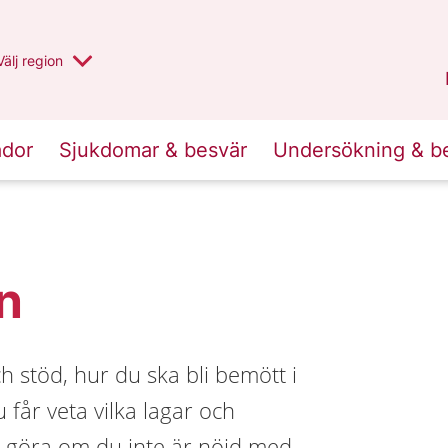
Du har valt region
Välj
en annan
region
Uppsala län
.
ador
Sjukdomar & besvär
Undersökning & b
n
 stöd, hur du ska bli bemött i
 får veta vilka lagar och
 göra om du inte är nöjd med