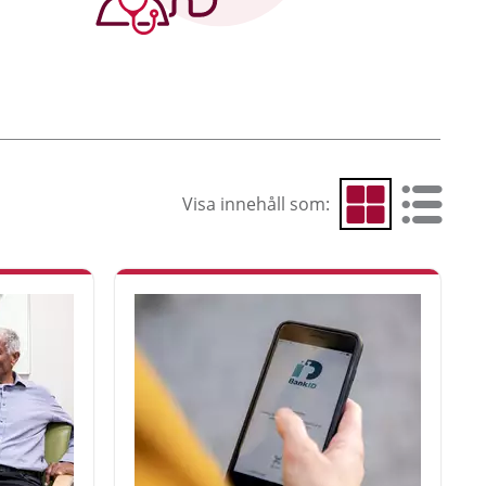
Visa innehåll som:
Visa som rutnät
Visa som 