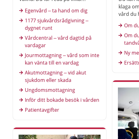
mottagningar som finns och vem
klaga om
Egenvård – ta hand om dig
du kan kontakta vid olika besvär.
vård du 
1177 sjukvårdsrådgivning –
kan till 
Om du
dygnet runt
bemötand
Om du
kommuni
Vårdcentral – vård dagtid på
tandv
Det gäll
vardagar
Ny me
Jourmottagning – vård som inte
kan vänta till en vardag
Ersätt
Akutmottagning – vid akut
sjukdom eller skada
Ungdomsmottagning
Inför ditt bokade besök i vården
Patientavgifter