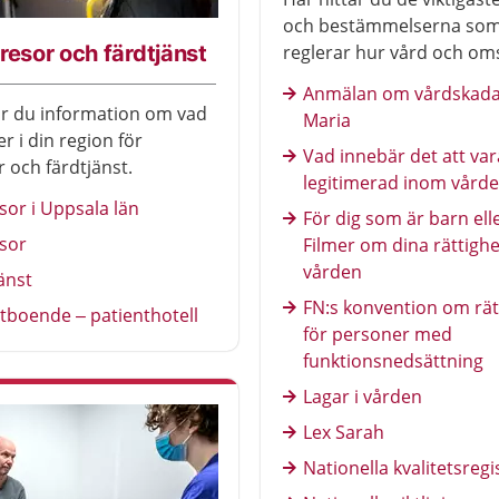
och bestämmelserna so
resor och färdtjänst
reglerar hur vård och om
bedrivas.
Anmälan om vårdskada 
ar du information om vad
Maria
r i din region för
Vad innebär det att var
r och färdtjänst.
legitimerad inom vård
sor i Uppsala län
För dig som är barn ell
sor
Filmer om dina rättighe
vården
änst
FN:s konvention om rät
tboende – patienthotell
för personer med
funktionsnedsättning
Lagar i vården
Lex Sarah
Nationella kvalitetsregi