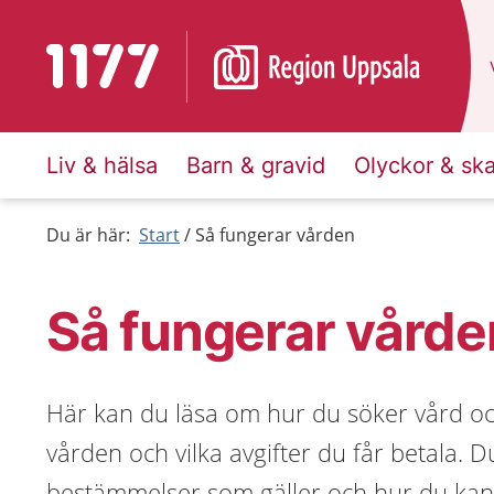
Till startsidan för 1177
Liv & hälsa
Barn & gravid
Olyckor & sk
Du är här:
Start
Så fungerar vården
Så fungerar vårde
Här kan du läsa om hur du söker vård och
vården och vilka avgifter du får betala. Du
bestämmelser som gäller och hur du kan