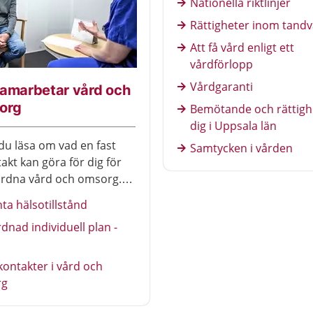
Nationella riktlinjer
Rättigheter inom tand
Att få vård enligt ett
vårdförlopp
Vårdgaranti
samarbetar vård och
org
Bemötande och rättighe
dig i Uppsala län
du läsa om vad en fast
Samtycken i vården
akt kan göra för dig för
ordna vård och omsorg.
så om samordnad
nta hälsotillstånd
ll plan, SIP.
nad individuell plan -
kontakter i vård och
rg