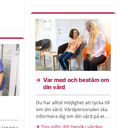
Var med och bestäm om
din vård
Du har alltid möjlighet att tycka till
om din vård. Vårdpersonalen ska
informera dig om din vård på ett
sådant sätt att du förstår. Det står
Tips inför ditt besök i vården
e lagarna