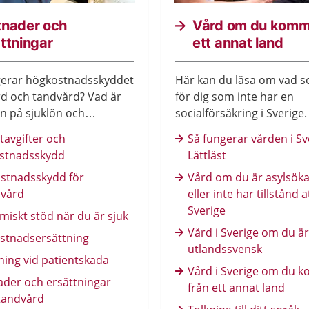
tnader och
Vård om du komm
ttningar
ett annat land
gerar högkostnadsskyddet
Här kan du läsa om vad s
d och tandvård? Vad är
för dig som inte har en
en på sjuklön och
socialförsäkring i Sverige
ing? Här får du veta mer.
av texterna är också översa
tavgifter och
Så fungerar vården i Sv
andra språk.
stnadsskydd
Lättläst
stnadsskydd för
Vård om du är asylsök
vård
eller inte har tillstånd a
Sverige
iskt stöd när du är sjuk
Vård i Sverige om du är
stnadsersättning
utlandssvensk
ning vid patientskada
Vård i Sverige om du 
ader och ersättningar
från ett annat land
tandvård