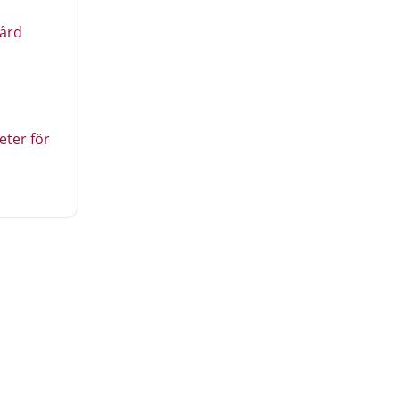
vård
ter för