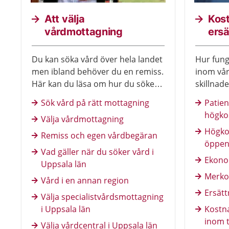
Att välja
Kos
vårdmottagning
ersä
Du kan söka vård över hela landet
Hur fun
men ibland behöver du en remiss.
inom vår
Här kan du läsa om hur du söker
skillnad
vård.
sjukpenn
Sök vård på rätt mottagning
Patien
högko
Välja vårdmottagning
Högko
Remiss och egen vårdbegäran
öppen
Vad gäller när du söker vård i
Ekonom
Uppsala län
Merko
Vård i en annan region
Ersätt
Välja specialistvårdsmottagning
i Uppsala län
Kostn
inom 
Välja vårdcentral i Uppsala län