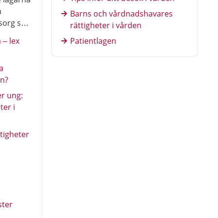
i patientlagen.
m
Barns och vårdnadshavares
sorg ska
rättigheter i vården
– lex
Patientlagen
a
en?
er ung:
ter i
tigheter
ster