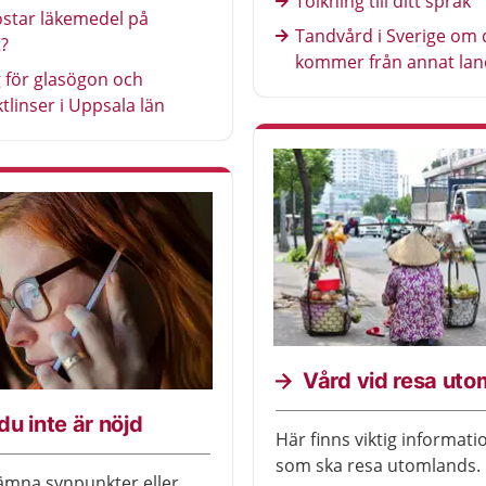
Tolkning till ditt språk
ostar läkemedel på
Tandvård i Sverige om 
?
kommer från annat lan
 för glasögon och
tlinser i Uppsala län
Vård vid resa ut
u inte är nöjd
Här finns viktig informati
som ska resa utomlands.
ämna synpunkter eller