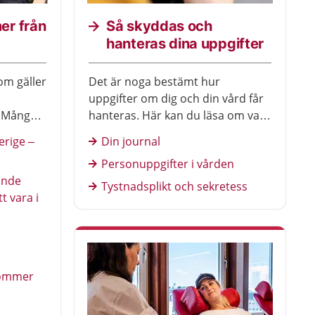
er från
Så skyddas och
hanteras dina uppgifter
om gäller
Det är noga bestämt hur
uppgifter om dig och din vård får
. Många
hanteras. Här kan du läsa om vad
tta till
som gäller för dina
erige –
Din journal
personuppgifter och din journal.
Personuppgifter i vården
Du får också veta hur sekretessen
ande
och tystnadsplikten fungerar i
Tystnadsplikt och sekretess
tt vara i
vården.
kommer