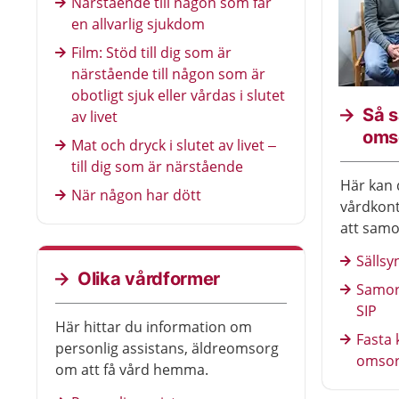
Närstående till någon som får
en allvarlig sjukdom
Film: Stöd till dig som är
närstående till någon som är
obotligt sjuk eller vårdas i slutet
Så 
av livet
oms
Mat och dryck i slutet av livet –
till dig som är närstående
Här kan 
När någon har dött
vårdkont
att sam
Läs ock
Sällsy
individue
Olika vårdformer
Samord
SIP
Här hittar du information om
Fasta 
personlig assistans, äldreomsorg
omso
om att få vård hemma.