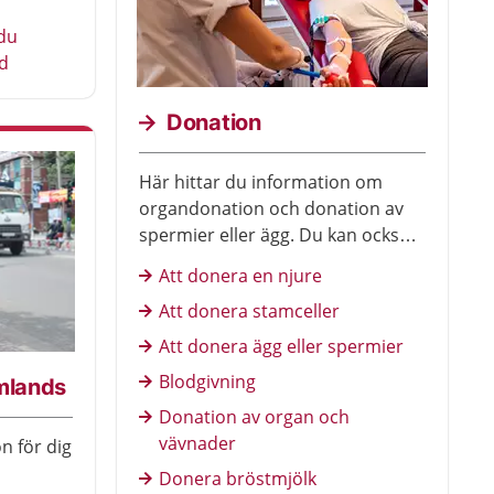
du
d
Donation
Här hittar du information om
organdonation och donation av
spermier eller ägg. Du kan också
läsa om blodgivning.
Att donera en njure
Att donera stamceller
Att donera ägg eller spermier
Blodgivning
omlands
Donation av organ och
vävnader
on för dig
Donera bröstmjölk