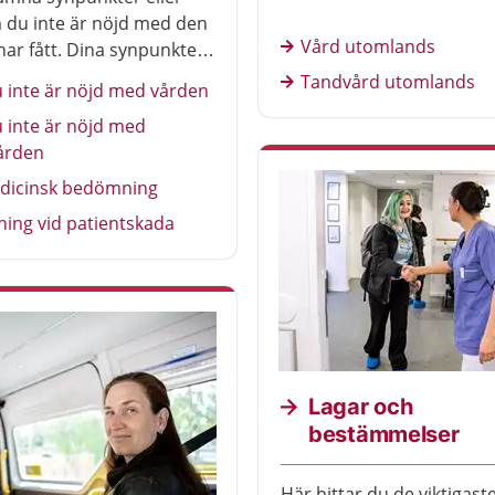
 du inte är nöjd med den
Vård utomlands
har fått. Dina synpunkter
exempel gälla behandling,
Tandvård utomlands
 inte är nöjd med vården
e, tillgänglighet eller
 inte är nöjd med
kationen med vården.
ården
er också vid tandvård.
dicinsk bedömning
ning vid patientskada
Lagar och
bestämmelser
Här hittar du de viktigast