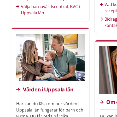
Vad k
Välja barnavårdscentral, BVC i
recept
Uppsala län
Bidrag
kontak
Vården i Uppsala län
Om d
Här kan du läsa om hur vården i
Uppsala län fungerar för barn och
vuxna. Du får reda på vilka
Du kan l