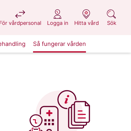
på 1177.se
på 1177.se
på 1177.se
på 1177.se
För vårdpersonal
Logga in
Hitta vård
Sök
ehandling
Så fungerar vården