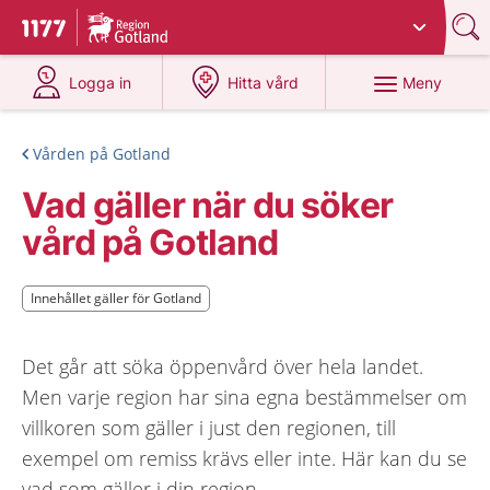
Du har valt region
Gotland
.
Till startsidan för 1177
på 1177.se
på 1177.se
Meny
Logga in
Hitta vård
Vården på Gotland
Vad gäller när du söker
vård på Gotland
Innehållet gäller för Gotland
Innehållet gäller för Gotland
Det går att söka öppenvård över hela landet.
Men varje region har sina egna bestämmelser om
villkoren som gäller i just den regionen, till
exempel om remiss krävs eller inte. Här kan du se
vad som gäller i din region.