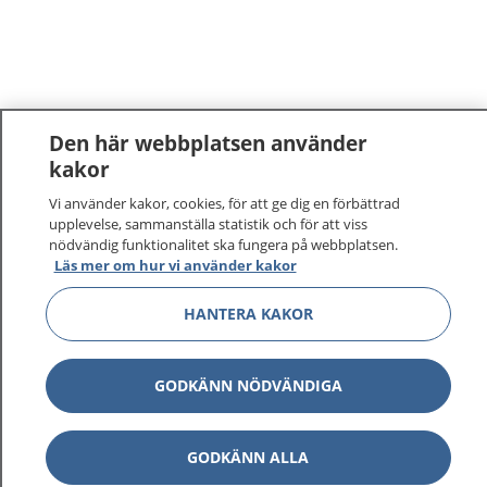
Den här webbplatsen använder
kakor
Vi använder kakor, cookies, för att ge dig en förbättrad
upplevelse, sammanställa statistik och för att viss
nödvändig funktionalitet ska fungera på webbplatsen.
Läs mer om hur vi använder kakor
1177
–
tryggt om din hälsa och vård
HANTERA KAKOR
På 1177.se får du råd om hälsa och information om
sjukdomar och vilka mottagningar du kan kontakta.
GODKÄNN NÖDVÄNDIGA
Logga in för att läsa din journal och göra dina
vårdärenden. Ring telefonnummer 1177 för
sjukvårdsrådgivning dygnet runt.
GODKÄNN ALLA
1177 ger dig råd när du vill må bättre.