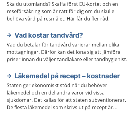
Ska du utomlands? Skaffa först EU-kortet och en
reseförsäkring som är rätt för dig om du skulle
behöva vård på resmålet. Här får du fler råd.
Vad kostar tandvård?
Vad du betalar för tandvård varierar mellan olika
mottagningar. Därför kan det löna sig att jämföra
priser innan du väljer tandläkare eller tandhygienist.
Läkemedel på recept – kostnader
Staten ger ekonomiskt stöd när du behöver
läkemedel och en del andra varor vid vissa
sjukdomar. Det kallas för att staten subventionerar.
De flesta läkemedel som skrivs ut på recept är
subventionerade. Detta skydd mot höga kostnader
kallas i dagligt tal för högkostnadsskyddet.