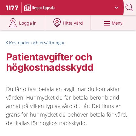
Du har valt region
Uppsala län
.
Till startsidan för 1177
på 1177.se
på 1177.se
Meny
Logga in
Hitta vård
Kostnader och ersättningar
Patientavgifter och
högkostnadsskydd
Du får oftast betala en avgift när du kontaktar
vården. Hur mycket du får betala beror bland
annat på vilken typ av vård du får. Det finns en
gräns för hur mycket du behöver betala för vård,
det kallas för högkostnadsskydd.