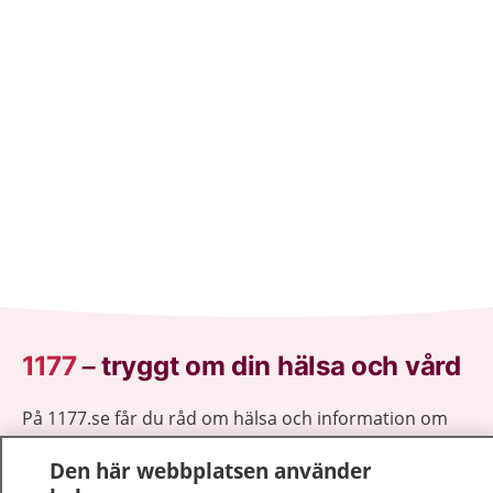
1177
–
tryggt om din hälsa och vård
På 1177.se får du råd om hälsa och information om
sjukdomar och vilka mottagningar du kan kontakta.
Den här webbplatsen använder
Logga in för att läsa din journal och göra dina