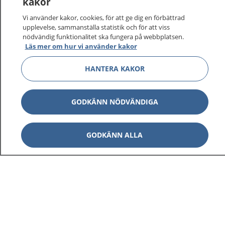
kakor
vårdärenden. Ring telefonnummer 1177 för
sjukvårdsrådgivning dygnet runt.
Vi använder kakor, cookies, för att ge dig en förbättrad
1177 ger dig råd när du vill må bättre.
upplevelse, sammanställa statistik och för att viss
nödvändig funktionalitet ska fungera på webbplatsen.
Läs mer om hur vi använder kakor
HANTERA KAKOR
Visa inn
1177 på flera språk
GODKÄNN NÖDVÄNDIGA
Visa inn
Om 1177
GODKÄNN ALLA
Visa inn
Kontakt
Behandling av personuppgifter
Hantering av kakor