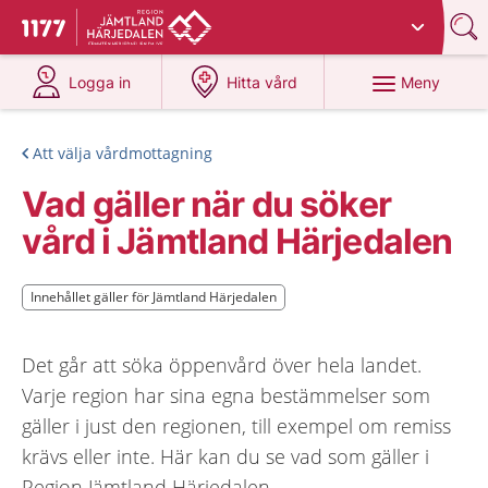
Du har valt region
Jämtland Härjedalen
.
Till startsidan för 1177
på 1177.se
på 1177.se
Meny
Logga in
Hitta vård
Att välja vårdmottagning
Vad gäller när du söker
vård i Jämtland Härjedalen
Innehållet gäller för Jämtland Härjedalen
Innehållet gäller för Jämtland Härjedalen
Det går att söka öppenvård över hela landet.
Varje region har sina egna bestämmelser som
gäller i just den regionen, till exempel om remiss
krävs eller inte. Här kan du se vad som gäller i
Region Jämtland Härjedalen.