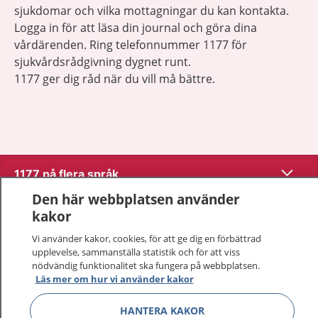
sjukdomar och vilka mottagningar du kan kontakta.
Logga in för att läsa din journal och göra dina
vårdärenden. Ring telefonnummer 1177 för
sjukvårdsrådgivning dygnet runt.
1177 ger dig råd när du vill må bättre.
Visa inn
1177 på flera språk
Den här webbplatsen använder
Visa inn
Om 1177
kakor
Vi använder kakor, cookies, för att ge dig en förbättrad
Visa inn
Kontakt
upplevelse, sammanställa statistik och för att viss
nödvändig funktionalitet ska fungera på webbplatsen.
Läs mer om hur vi använder kakor
Behandling av personuppgifter
HANTERA KAKOR