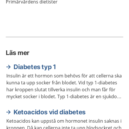
Primärvårdens dietister
Läs mer
Diabetes typ 1
Insulin är ett hormon som behövs för att cellerna ska
kunna ta upp socker från blodet. Vid typ 1-diabetes
har kroppen slutat tillverka insulin och man får för
mycket socker i blodet. Typ 1-diabetes är en sjukdom
man har hela livet. Man behöver få behandling med
insulin och kontrollera blodsockret regelbundet.
Ketoacidos vid diabetes
Ketoacidos kan uppstå om hormonet insulin saknas i
kroppen. Då kan cellerna inte ta upp blodsockret och