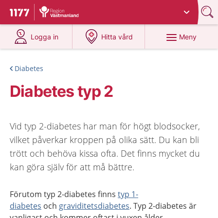
Du har valt region
Västmanland
.
Till startsidan för 1177
på 1177.se
på 1177.se
Meny
Logga in
Hitta vård
Diabetes
Diabetes typ 2
Vid typ 2-diabetes har man för högt blodsocker,
vilket påverkar kroppen på olika sätt. Du kan bli
trött och behöva kissa ofta. Det finns mycket du
kan göra själv för att må bättre.
Förutom typ 2-diabetes finns
typ 1-
diabetes
och
graviditetsdiabetes
. Typ 2-diabetes är
vanligast och kommer oftast i vuxen ålder.