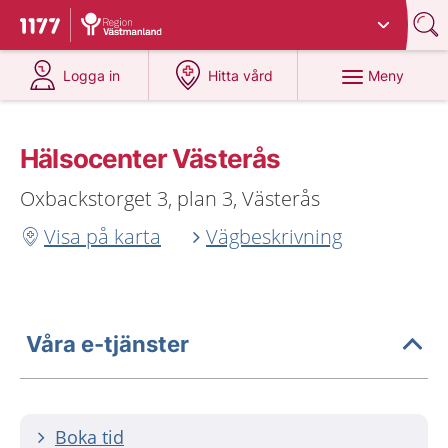
Du har valt region
Västmanland
.
Till startsidan för 1177
på 1177.se
på 1177.se
Meny
Logga in
Hitta vård
Hälsocenter Västerås
Oxbackstorget 3, plan 3, Västerås
Visa på karta
Vägbeskrivning
Våra e-tjänster
Boka tid