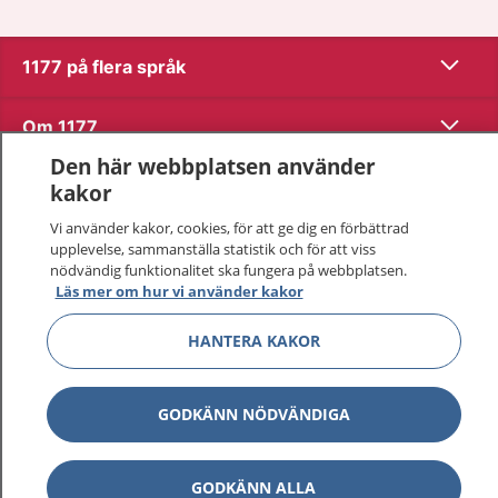
Visa inn
1177 på flera språk
Visa inn
Om 1177
Den här webbplatsen använder
Visa inn
Kontakt
kakor
Vi använder kakor, cookies, för att ge dig en förbättrad
upplevelse, sammanställa statistik och för att viss
Behandling av personuppgifter
nödvändig funktionalitet ska fungera på webbplatsen.
Läs mer om hur vi använder kakor
Hantering av kakor
HANTERA KAKOR
Inställningar för kakor
GODKÄNN NÖDVÄNDIGA
1177 – en tjänst från
Inera.
GODKÄNN ALLA