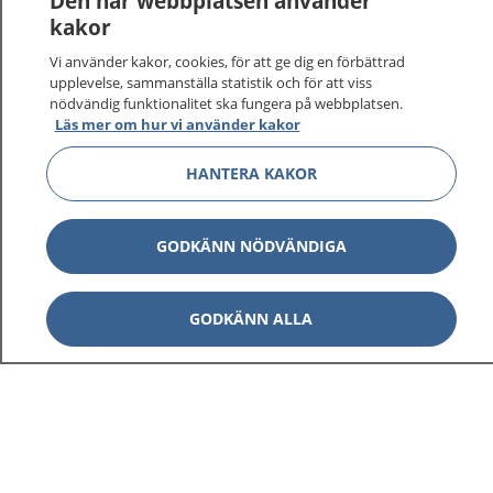
Den här webbplatsen använder
vårdärenden. Ring telefonnummer 1177 för
kakor
sjukvårdsrådgivning dygnet runt.
Vi använder kakor, cookies, för att ge dig en förbättrad
1177 ger dig råd när du vill må bättre.
upplevelse, sammanställa statistik och för att viss
nödvändig funktionalitet ska fungera på webbplatsen.
Läs mer om hur vi använder kakor
HANTERA KAKOR
Visa inn
1177 på flera språk
GODKÄNN NÖDVÄNDIGA
Visa inn
Om 1177
GODKÄNN ALLA
Visa inn
Kontakt
Behandling av personuppgifter
Hantering av kakor