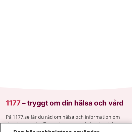
1177
–
tryggt om din hälsa och vård
På 1177.se får du råd om hälsa och information om
sjukdomar och vilka mottagningar du kan kontakta.
Logga in för att läsa din journal och göra dina