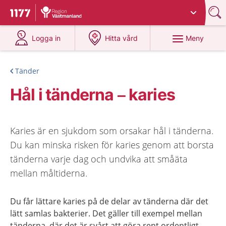
Du har valt region
Västmanland
.
Till startsidan för 1177
på 1177.se
på 1177.se
Meny
Logga in
Hitta vård
Tänder
Hål i tänderna – karies
Karies är en sjukdom som orsakar hål i tänderna.
Du kan minska risken för karies genom att borsta
tänderna varje dag och undvika att småäta
mellan måltiderna.
Du får lättare karies på de delar av tänderna där det
lätt samlas bakterier. Det gäller till exempel mellan
tänderna, där det är svårt att göra rent ordentligt.