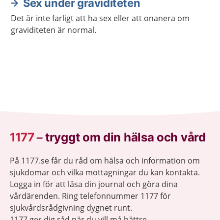
Sex under graviditeten
Det är inte farligt att ha sex eller att onanera om
graviditeten är normal.
1177
–
tryggt om din hälsa och vård
På 1177.se får du råd om hälsa och information om
sjukdomar och vilka mottagningar du kan kontakta.
Logga in för att läsa din journal och göra dina
vårdärenden. Ring telefonnummer 1177 för
sjukvårdsrådgivning dygnet runt.
1177 ger dig råd när du vill må bättre.