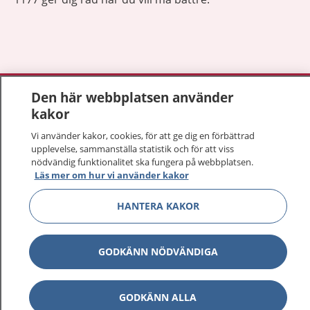
Visa inn
1177 på flera språk
Den här webbplatsen använder
kakor
Visa inn
Om 1177
Vi använder kakor, cookies, för att ge dig en förbättrad
upplevelse, sammanställa statistik och för att viss
Visa inn
nödvändig funktionalitet ska fungera på webbplatsen.
Kontakt
Läs mer om hur vi använder kakor
HANTERA KAKOR
Behandling av personuppgifter
GODKÄNN NÖDVÄNDIGA
Hantering av kakor
Inställningar för kakor
GODKÄNN ALLA