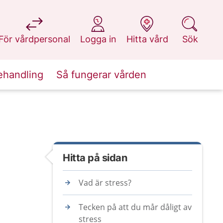
på 1177.se
på 1177.se
på 1177.se
på 1177.se
För vårdpersonal
Logga in
Hitta vård
Sök
ehandling
Så fungerar vården
Hitta på sidan
Vad är stress?
Tecken på att du mår dåligt av
stress