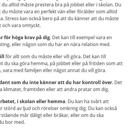
t du alltid måste prestera bra på jobbet eller i skolan. Du
 du måste vara en perfekt vän eller förälder som alltid
ra. Stress kan också bero på att du känner att du måste
ut och vara omtyckt.
r för höga krav på dig
. Det kan till exempel vara en
äkting, eller någon som du har en nära relation med.
ill
för allt som du måste eller vill göra. Det kan till
t du ska göra hemma, på jobbet eller på fritiden som att
, vara med familjen eller något annat du vill göra.
ådant som du inte känner att du har kontroll över
. Det
ra klimatet, framtiden eller att andra pratar om dig.
arbetet, i skolan eller hemma
. Du kan ha svårt att
ir störd av ljud och rörelser omkring dig. Du kan också
tående mår dåligt eller bråkar, eller om du ska
du bor med.