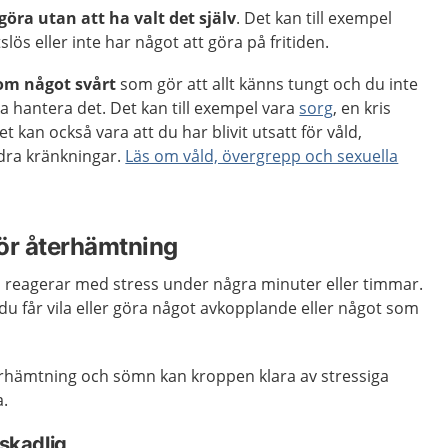
 göra utan att ha valt det själv
. Det kan till exempel
slös eller inte har något att göra på fritiden.
 om något svårt
som gör att allt känns tungt och du inte
ska hantera det. Det kan till exempel vara
sorg
, en kris
t kan också vara att du har blivit utsatt för våld,
ndra kränkningar.
Läs om våld, övergrepp och sexuella
 för återhämtning
n reagerar med stress under några minuter eller timmar.
t du får vila eller göra något avkopplande eller något som
terhämtning och sömn kan kroppen klara av stressiga
a.
 skadlig