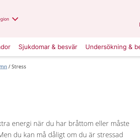
r valt region
n annan
egion
Västmanland
.
ador
Sjukdomar & besvär
Undersökning & b
ömn
Stress
xtra energi när du har bråttom eller måste
. Men du kan må dåligt om du är stressad