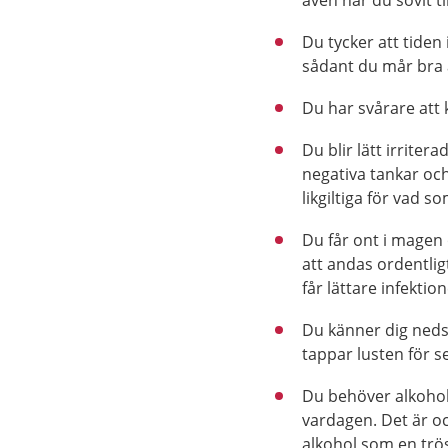
även när du sovit ti
Du tycker att tiden i
sådant du mår bra 
Du har svårare att 
Du blir lätt irriter
negativa tankar oc
likgiltiga för vad
Du får ont i magen 
att andas ordentlig
får lättare infektion
Du känner dig neds
tappar lusten för s
Du behöver alkohol,
vardagen. Det är oc
alkohol som en trös