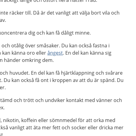
llräckligt länge och ostört flera nätter i rad.
nte räcker till. Då är det vanligt att välja bort vila och
av.
koncentrera dig och kan få dåligt minne.
ad och otålig över småsaker. Du kan också fastna i
h kan känna oro eller
ångest
. En del kan känna sig
 som händer omkring dem.
och huvudet. En del kan få hjärtklappning och svårare
t. Du kan också få ont i kroppen av att du är spänd. Du
er.
tämd och trött och undviker kontakt med vänner och
ex.
 nikotin, koffein eller sömnmedel för att orka med
kså vanligt att äta mer fett och socker eller dricka mer
t.