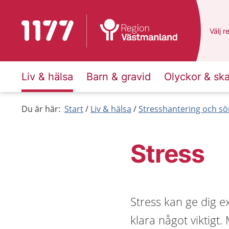
Till startsidan för 1177
Du ha
Välj
e
r
Liv & hälsa
Barn & gravid
Olyckor & sk
Du är här:
Start
Liv & hälsa
Stresshantering och s
Stress
Stress kan ge dig e
klara något viktigt