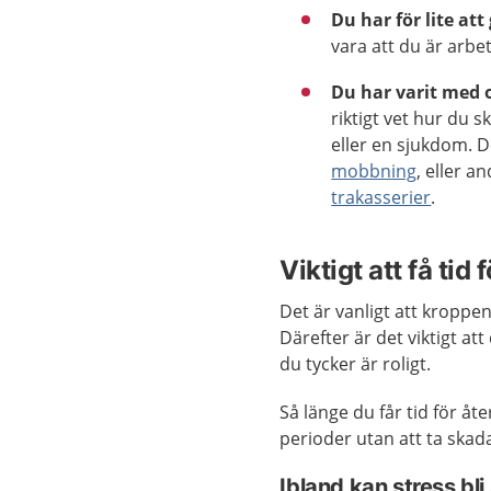
Du har för lite att
vara att du är arbet
Du har varit med
riktigt vet hur du 
eller en sjukdom. De
mobbning
, eller a
trakasserier
.
Viktigt att få tid
Det är vanligt att kroppe
Därefter är det viktigt at
du tycker är roligt.
Så länge du får tid för å
perioder utan att ta skad
Ibland kan stress bli