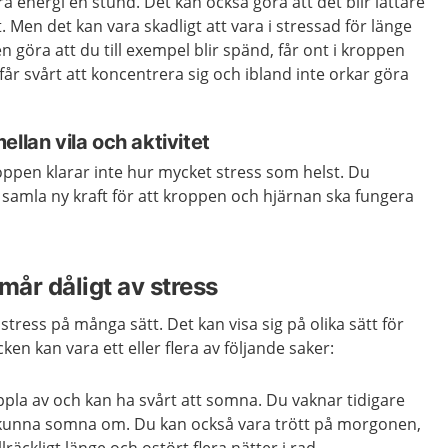
tra energi en stund. Det kan också göra att det blir lättare
. Men det kan vara skadligt att vara i stressad för länge
 göra att du till exempel blir spänd, får ont i kroppen
 får svårt att koncentrera sig och ibland inte orkar göra
llan vila och aktivitet
oppen klarar inte hur mycket stress som helst. Du
h samla ny kraft för att kroppen och hjärnan ska fungera
mår dåligt av stress
tress på många sätt. Det kan visa sig på olika sätt för
ken kan vara ett eller flera av följande saker:
ppla av och kan ha svårt att somna. Du vaknar tidigare
 kunna somna om. Du kan också vara trött på morgonen,