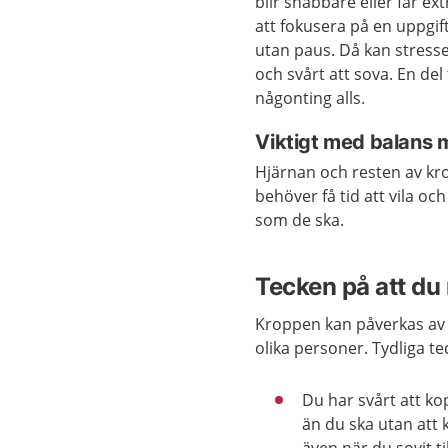
blir snabbare eller får ex
att fokusera på en uppgift
utan paus. Då kan stressen
och svårt att sova. En del
någonting alls.
Viktigt med balans me
Hjärnan och resten av kr
behöver få tid att vila oc
som de ska.
Tecken på att du 
Kroppen kan påverkas av s
olika personer. Tydliga tec
Du har svårt att ko
än du ska utan att