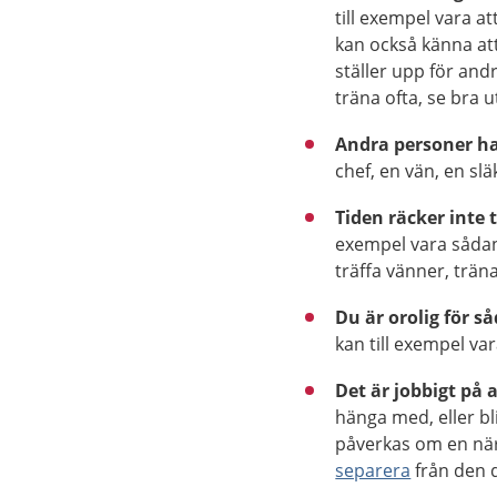
till exempel vara at
kan också känna att
ställer upp för and
träna ofta, se bra 
Andra personer ha
chef, en vän, en sl
Tiden räcker inte t
exempel vara sådan
träffa vänner, träna
Du är orolig för s
kan till exempel va
Det är jobbigt på 
hänga med, eller bl
påverkas om en närs
separera
från den 