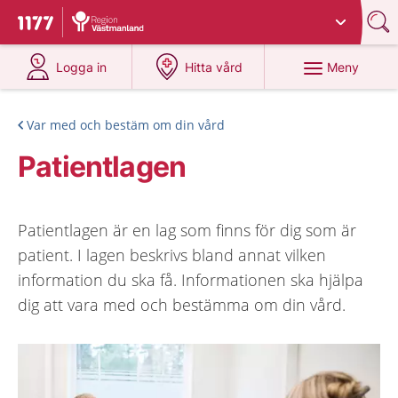
Du har valt region
Västmanland
.
Till startsidan för 1177
på 1177.se
på 1177.se
Meny
Logga in
Hitta vård
Var med och bestäm om din vård
Patientlagen
Patientlagen är en lag som finns för dig som är
patient. I lagen beskrivs bland annat vilken
information du ska få. Informationen ska hjälpa
dig att vara med och bestämma om din vård.