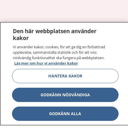
Visa inn
Den här webbplatsen använder
1177 på flera språk
kakor
Visa inn
Om 1177
Vi använder kakor, cookies, för att ge dig en förbättrad
upplevelse, sammanställa statistik och för att viss
nödvändig funktionalitet ska fungera på webbplatsen.
Visa inn
Kontakt
Läs mer om hur vi använder kakor
HANTERA KAKOR
Behandling av personuppgifter
GODKÄNN NÖDVÄNDIGA
Hantering av kakor
GODKÄNN ALLA
Inställningar för kakor