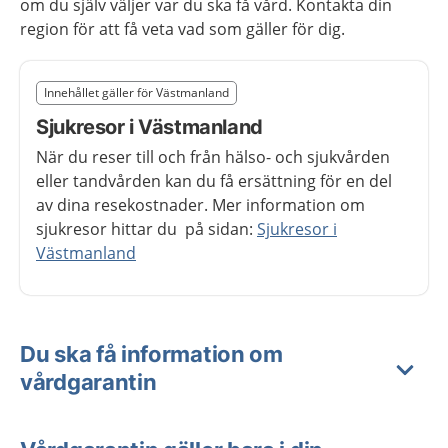
om du själv väljer var du ska få vård. Kontakta din
region för att få veta vad som gäller för dig.
Slut på det regionala tillägget från region Västmanland
Innehållet gäller för Västmanland
Nedan innehåll gäller region Västmanland
Sjukresor i Västmanland
När du reser till och från hälso- och sjukvården
eller tandvården kan du få ersättning för en del
av dina resekostnader. Mer information om
sjukresor hittar du på sidan:
Sjukresor i
Västmanland
Du ska få information om
vårdgarantin