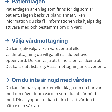
Patientlagen
Patientlagen är en lag som finns för dig som är
patient. I lagen beskrivs bland annat vilken
information du ska få. Informationen ska hjälpa dig
att vara med och bestämma om din vård.
Välja vårdmottagning
Du kan själv välja vilken vårdcentral eller
vårdmottagning du vill gå till när du behöver
öppenvård. Du kan välja att tillhöra en vårdcentral.
Det kallas att lista sig. Vissa mottagningar kräver en
remiss. Ibland kan du skriva en egen vårdbegäran för
att boka tid på en mottagning.
Om du inte är nöjd med vården
Du kan lämna synpunkter eller klaga om du har varit
med om något inom vården som du inte är nöjd
med. Dina synpunkter kan bidra till att vården blir
bättre och säkrare.