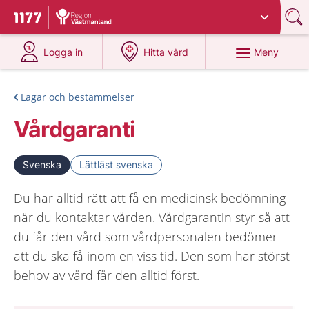
Du har valt region
Västmanland
.
Till startsidan för 1177
på 1177.se
på 1177.se
Meny
Logga in
Hitta vård
Lagar och bestämmelser
Vårdgaranti
Svenska
Lättläst svenska
Du har alltid rätt att få en medicinsk bedömning
när du kontaktar vården. Vårdgarantin styr så att
du får den vård som vårdpersonalen bedömer
att du ska få inom en viss tid. Den som har störst
behov av vård får den alltid först.