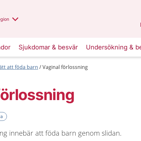
r valt region
n annan
egion
Västmanland
.
ador
Sjukdomar & besvär
Undersökning & b
ätt att föda barn
Vaginal förlossning
förlossning
ka
ing innebär att föda barn genom slidan.