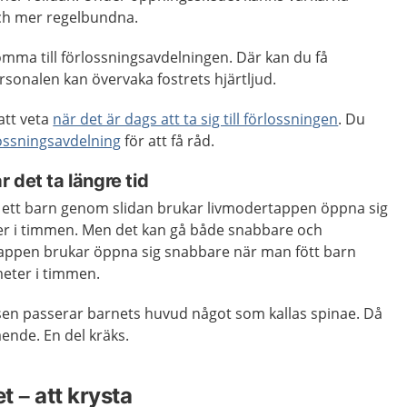
och mer regelbundna.
omma till förlossningsavdelningen. Där kan du få
sonalen kan övervaka fostrets hjärtljud.
att veta
när det är dags att ta sig till förlossningen
. Du
ossningsavdelning
för att få råd.
 det ta längre tid
 ett barn genom slidan brukar livmodertappen öppna sig
er i timmen. Men det kan gå både snabbare och
ppen brukar öppna sig snabbare när man fött barn
meter i timmen.
sen passerar barnets huvud något som kallas spinae. Då
mående. En del kräks.
 – att krysta