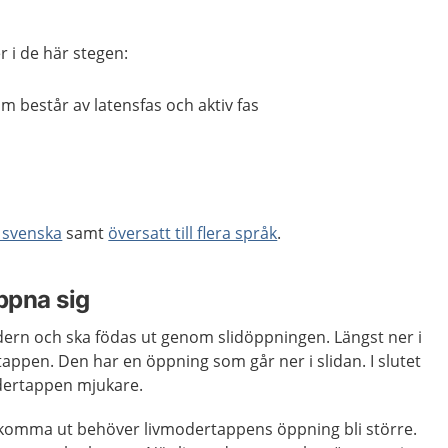
r i de här stegen:
 består av latensfas och aktiv fas
t svenska
samt
översatt till flera språk
.
ppna sig
odern och ska födas ut genom slidöppningen. Längst ner i
appen. Den har en öppning som går ner i slidan. I slutet
odertappen mjukare.
 komma ut behöver livmodertappens öppning bli större.