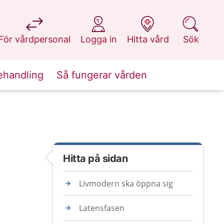
på 1177.se
på 1177.se
på 1177.se
på 1177.se
För vårdpersonal
Logga in
Hitta vård
Sök
ehandling
Så fungerar vården
Hitta på sidan
Livmodern ska öppna sig
Latensfasen