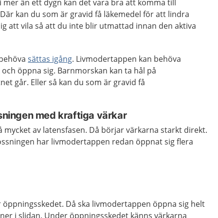
i mer än ett dygn kan det vara bra att komma till
Där kan du som är gravid få läkemedel för att lindra
g att vila så att du inte blir utmattad innan den aktiva
n behöva
sättas igång
. Livmodertappen kan behöva
k och öppna sig. Barnmorskan kan ta hål på
net går. Eller så kan du som är gravid få
ssningen med kraftiga värkar
 mycket av latensfasen. Då börjar värkarna starkt direkt.
ossningen har livmodertappen redan öppnat sig flera
 öppningsskedet. Då ska livmodertappen öppna sig helt
ner i slidan. Under öppningsskedet känns värkarna