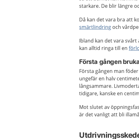
starkare. De blir längre 
Då kan det vara bra att k
smärtlindring
och vårdper
Ibland kan det vara svårt 
kan alltid ringa till en
förl
Första gången brukar
Första gången man föder
ungefär en halv centimet
långsammare. Livmoderta
tidigare, kanske en centi
Mot slutet av öppningsfa
är det vanligt att bli illa
Utdrivningsskedet