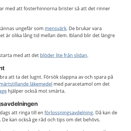
ar med att fosterhinnorna brister så att det rinner
a kännas ungefär som
mensvärk
. De brukar vara
et är olika lång tid mellan dem. Ibland blir det längre
starta med att det
blöder lite från slidan
.
nt
bra att ta det lugnt. Försök slappna av och spara på
märtstillande läkemedel
med paracetamol om det
age
hjälper också mot smärta.
gsavdelningen
ags att ringa till en
förlossningsavdelning
. Då kan de
. De kan också ge råd och tips om det behövs.