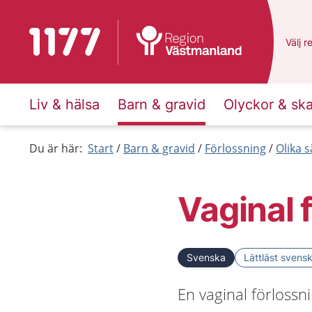
Till startsidan för 1177
Du ha
Välj
e
r
Liv & hälsa
Barn & gravid
Olyckor & sk
Du är här:
Start
Barn & gravid
Förlossning
Olika s
Vaginal 
Svenska
Lättläst svens
En vaginal förlossn