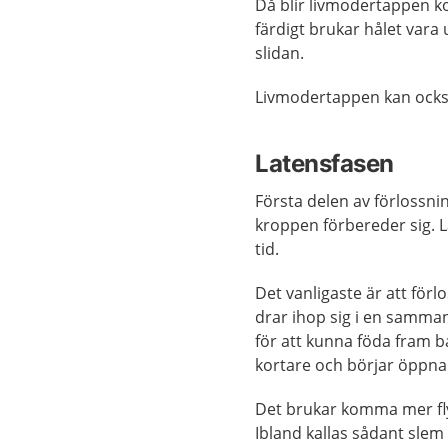
Då blir livmodertappen k
färdigt brukar hålet vara
slidan.
Livmodertappen kan också
Latensfasen
Första delen av förlossni
kroppen förbereder sig. 
tid.
Det vanligaste är att för
drar ihop sig i en samma
för att kunna föda fram b
kortare och börjar öppna 
Det brukar komma mer fly
Ibland kallas sådant slem