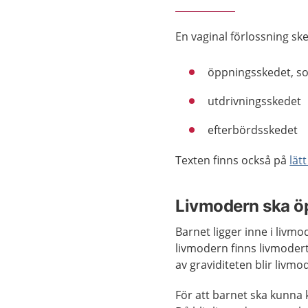
En vaginal förlossning ske
öppningsskedet, som
utdrivningsskedet
efterbördsskedet
Texten finns också på
lät
Livmodern ska ö
Barnet ligger inne i livm
livmodern finns livmodert
av graviditeten blir livm
För att barnet ska kunna