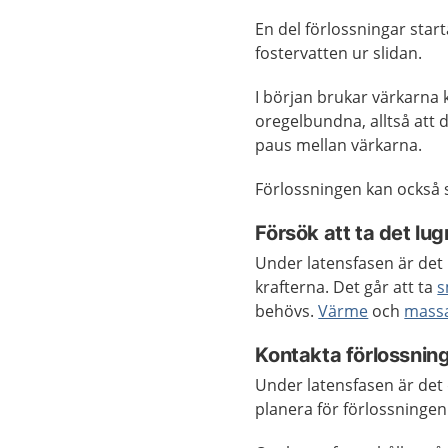
En del förlossningar start
fostervatten ur slidan.
I början brukar värkarn
oregelbundna, alltså att d
paus mellan värkarna.
Förlossningen kan också 
Försök att ta det lug
Under latensfasen är det 
krafterna. Det går att ta
s
behövs.
Värme
och
mass
Kontakta förlossnin
Under latensfasen är det d
planera för förlossningen