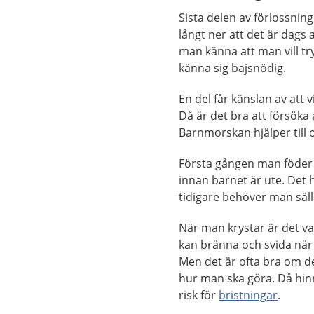
Sista delen av förlossnin
långt ner att det är dags
man känna att man vill t
känna sig bajsnödig.
En del får känslan av att v
Då är det bra att försöka
Barnmorskan hjälper till o
Första gången man föder 
innan barnet är ute. Det 
tidigare behöver man säl
När man krystar är det van
kan bränna och svida nä
Men det är ofta bra om det
hur man ska göra. Då hinn
risk för
bristningar
.