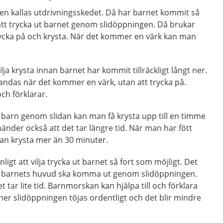
gen kallas utdrivningsskedet. Då har barnet kommit så
 att trycka ut barnet genom slidöppningen. Då brukar
rycka på och krysta. När det kommer en värk kan man
ilja krysta innan barnet har kommit tillräckligt långt ner.
 andas när det kommer en värk, utan att trycka på.
ch förklarar.
barn genom slidan kan man få krysta upp till en timme
händer också att det tar längre tid. När man har fött
lan krysta mer än 30 minuter.
ligt att vilja trycka ut barnet så fort som möjligt. Det
r barnets huvud ska komma ut genom slidöppningen.
 tar lite tid. Barnmorskan kan hjälpa till och förklara
er slidöppningen töjas ordentligt och det blir mindre