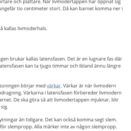
ortare och plattare. När livmodertappen har öppnat sig
 ungefär tio centimeter stort. Då kan barnet komma ner i
 kallas livmoderhals.
ngen brukar kallas latensfasen. Det är en lugnare fas där
Latensfasen kan ta tjugo timmar och ibland ännu längre
lossningen börjar med
värkar
. Värkar är när livmodern
ndragning. Värkarna i latensfasen förbereder livmodern
arnet. De ska göra så att livmodertappen mjuknar, blir
sig.
tningar än tidigare. Det kan också komma segt slem.
 för slempropp. Alla märker inte av någon slempropp.