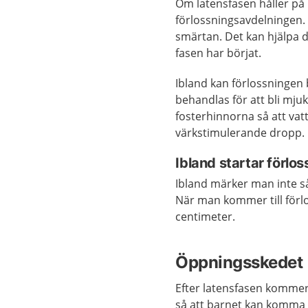
Om latensfasen håller på 
förlossningsavdelningen. 
smärtan. Det kan hjälpa di
fasen har börjat.
Ibland kan förlossninge
behandlas för att bli mju
fosterhinnorna så att vatt
värkstimulerande dropp.
Ibland startar förlo
Ibland märker man inte så
När man kommer till förl
centimeter.
Öppningsskedet
Efter latensfasen kommer
så att barnet kan komma 