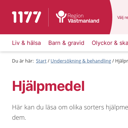
Till startsidan för 1177
Du ha
Välj
e
r
Liv & hälsa
Barn & gravid
Olyckor & sk
Du är här:
Start
Undersökning & behandling
Hjälp
Hjälpmedel
Här kan du läsa om olika sorters hjälpmede
dem.