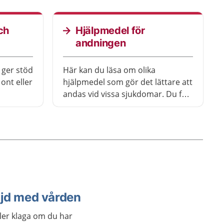
ch
Hjälpmedel för
andningen
 ger stöd
Här kan du läsa om olika
ont eller
hjälpmedel som gör det lättare att
andas vid vissa sjukdomar. Du får
också veta hur du gör om du vill
ha ett hjälpmedel.
öjd med vården
ler klaga om du har