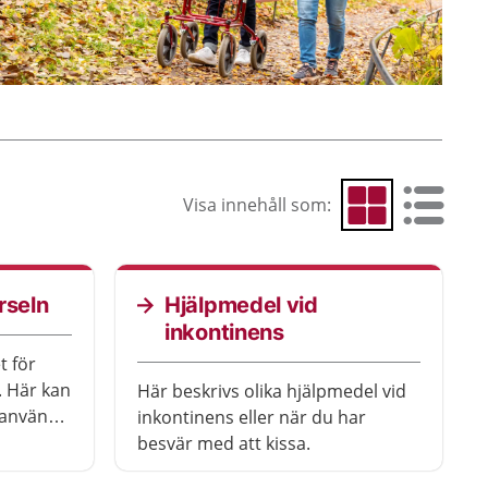
Visa innehåll som:
Visa som rutnät
Visa som 
rseln
Hjälpmedel vid
inkontinens
t för
. Här kan
Här beskrivs olika hjälpmedel vid
t använda
inkontinens eller när du har
å tips
besvär med att kissa.
hörseln.