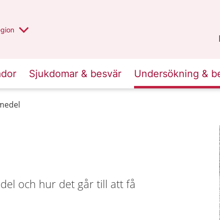
r valt region
n annan
egion
Västmanland
.
ador
Sjukdomar & besvär
Undersökning & b
medel
l och hur det går till att få