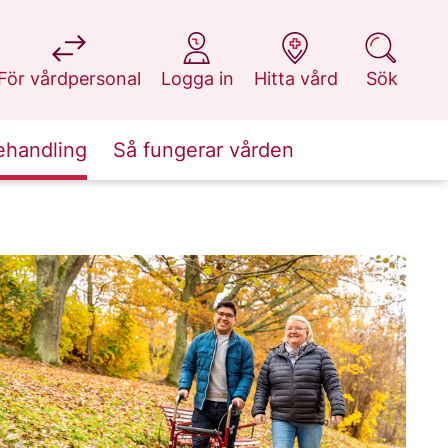
på 1177.se
på 1177.se
på 1177.se
på 1177.se
För vårdpersonal
Logga in
Hitta vård
Sök
ehandling
Så fungerar vården