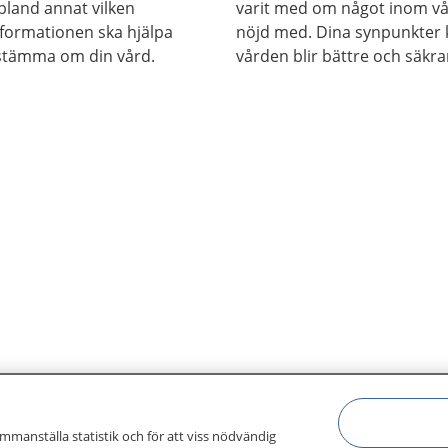
 bland annat vilken
varit med om något inom vå
nformationen ska hjälpa
nöjd med. Dina synpunkter ka
estämma om din vård.
vården blir bättre och säkra
ammanställa statistik och för att viss nödvändig