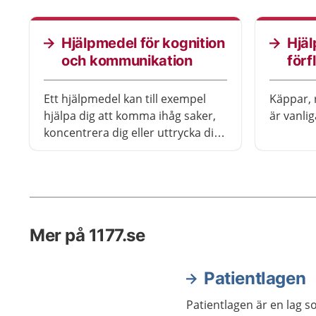
hjälpmedel själv.
Hjälpmedel för kognition
Hjäl
och kommunikation
förf
Ett hjälpmedel kan till exempel
Käppar, r
hjälpa dig att komma ihåg saker,
är vanli
koncentrera dig eller uttrycka dig.
Det finns också särskilda
hjälpmedel för att ringa om du till
exempel har mycket nedsatt
hörsel.
Mer på 1177.se
Patientlagen
Patientlagen är en lag s