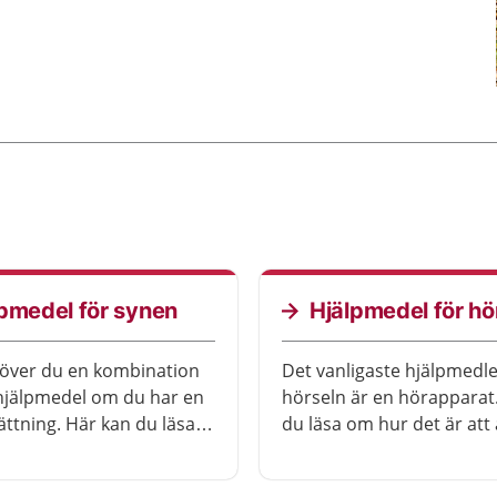
pmedel för synen
Hjälpmedel för hö
över du en kombination
Det vanligaste hjälpmedle
 hjälpmedel om du har en
hörseln är en hörapparat
ttning. Här kan du läsa
du läsa om hur det är at
 sorters hjälpmedel.
hörapparater. Du får ocks
om andra hjälpmedel för 