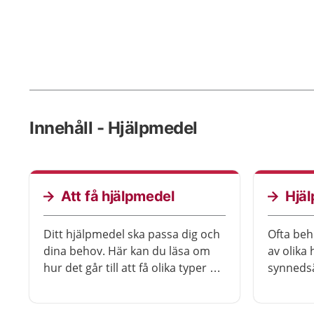
Innehåll - Hjälpmedel
Att få hjälpmedel
Hjäl
Ditt hjälpmedel ska passa dig och
Ofta beh
dina behov. Här kan du läsa om
av olika
hur det går till att få olika typer av
synnedsä
hjälpmedel genom vården. Du kan
om olika
också läsa om hur du köper ett