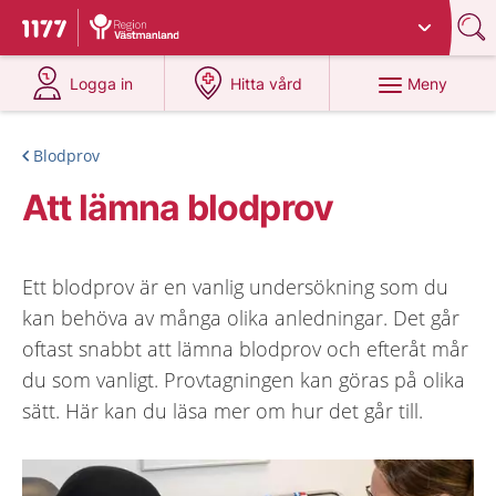
Du har valt region
Västmanland
.
Till startsidan för 1177
på 1177.se
på 1177.se
Meny
Logga in
Hitta vård
Blodprov
Att lämna blodprov
Ett blodprov är en vanlig undersökning som du
kan behöva av många olika anledningar. Det går
oftast snabbt att lämna blodprov och efteråt mår
du som vanligt. Provtagningen kan göras på olika
sätt. Här kan du läsa mer om hur det går till.