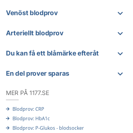
Venöst blodprov
Arteriellt blodprov
Du kan få ett blåmärke efteråt
En del prover sparas
MER PÅ 1177.SE
Blodprov: CRP
Blodprov: HbA1c
Blodprov: P-Glukos - blodsocker