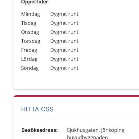
Öppettider
Öppettider
Kommentarer
Måndag
Dygnet runt
Dag
Tisdag
Dygnet runt
Onsdag
Dygnet runt
Torsdag
Dygnet runt
Fredag
Dygnet runt
Lördag
Dygnet runt
Söndag
Dygnet runt
HITTA OSS
Sjukhusgatan, Jönköping,
Besöksadress:
huvudbyggnaden