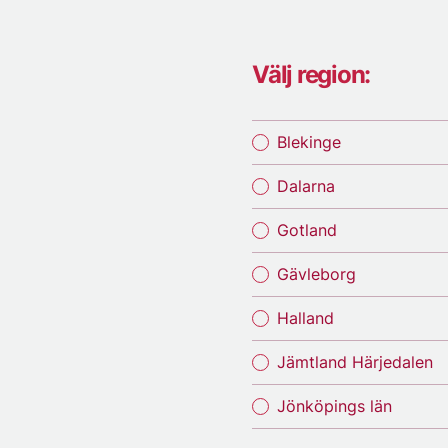
Välj region:
Blekinge
Dalarna
Gotland
Gävleborg
Halland
Jämtland Härjedalen
Jönköpings län