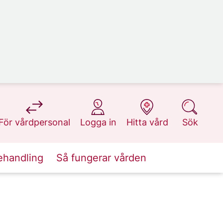
på 1177.se
på 1177.se
på 1177.se
på 1177.se
För vårdpersonal
Logga in
Hitta vård
Sök
ehandling
Så fungerar vården