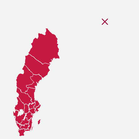
Stäng regionsvälj