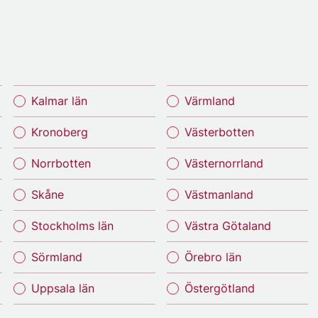
Kalmar län
Värmland
Kronoberg
Västerbotten
Norrbotten
Västernorrland
Skåne
Västmanland
Stockholms län
Västra Götaland
Sörmland
Örebro län
Uppsala län
Östergötland