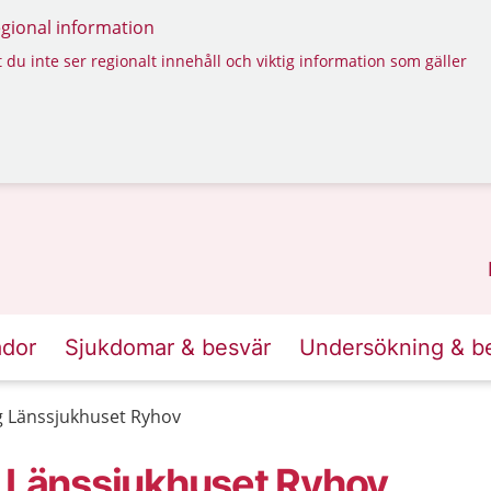
regional information
 du inte ser regionalt innehåll och viktig information som gäller
ador
Sjukdomar & besvär
Undersökning & b
g Länssjukhuset Ryhov
g Länssjukhuset Ryhov