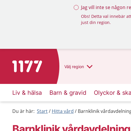
Jag vill inte se någon 
Obs! Detta val innebär att
just din region.
Till startsidan för 1177
Välj
region
Liv & hälsa
Barn & gravid
Olyckor & sk
Du är här:
Start
Hitta vård
Barnklinik vårdavdelnin
Barnklinik vårdavdelnin