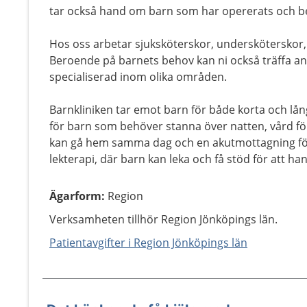
tar också hand om barn som har opererats och be
Hos oss arbetar sjuksköterskor, undersköterskor,
Beroende på barnets behov kan ni också träffa a
specialiserad inom olika områden.
Barnkliniken tar emot barn för både korta och lå
för barn som behöver stanna över natten, vård fö
kan gå hem samma dag och en akutmottagning för
lekterapi, där barn kan leka och få stöd för att ha
Ägarform
:
Region
Verksamheten tillhör Region Jönköpings län.
Patientavgifter i Region Jönköpings län