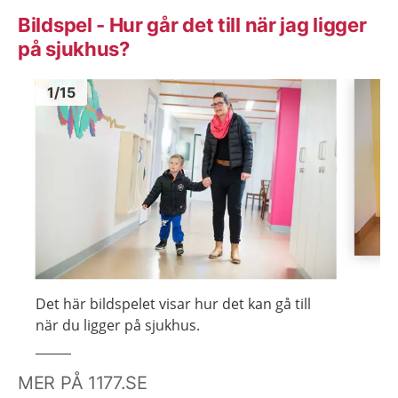
Bildspel - Hur går det till när jag ligger
på sjukhus?
Bild
1
Bild
1
1
/
15
Visa föregående bild
Visa n
Det här bildspelet visar hur det kan gå till
när du ligger på sjukhus.
MER PÅ 1177.SE