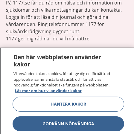
På 1177.se får du råd om hälsa och information om
sjukdomar och vilka mottagningar du kan kontakta.
Logga in för att läsa din journal och göra dina
vårdärenden. Ring telefonnummer 1177 för
sjukvårdsrådgivning dygnet runt.
1177 ger dig råd när du vill må bättre.
Den här webbplatsen använder
kakor
Vi använder kakor, cookies, för att ge dig en förbättrad
Visa inn
1177 på flera språk
upplevelse, sammanställa statistik och för att viss
nödvändig funktionalitet ska fungera på webbplatsen.
Läs mer om hur vi använder kakor
Visa inn
Om 1177
HANTERA KAKOR
Visa inn
Kontakt
GODKÄNN NÖDVÄNDIGA
Behandling av personuppgifter