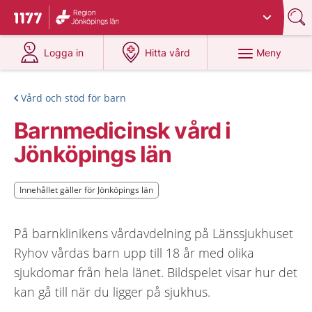
Du har valt region
Jönköpings län
.
Till startsidan för 1177
på 1177.se
på 1177.se
Meny
Logga in
Hitta vård
Vård och stöd för barn
Barnmedicinsk vård i
Jönköpings län
Innehållet gäller för Jönköpings län
Innehållet gäller för Jönköpings län
På barnklinikens vårdavdelning på Länssjukhuset
Ryhov vårdas barn upp till 18 år med olika
sjukdomar från hela länet. Bildspelet visar hur det
kan gå till när du ligger på sjukhus.