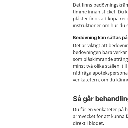
Det finns bedövningskräm
timme innan sticket. Du 
plåster finns att köpa rec
instruktioner om hur du 
Bedövning kan sättas på
Det är viktigt att bedövni
bedövningen bara verkar d
som blåskimrande stränga
minst två olika ställen, t
rådfråga apotekspersonal
venkatetern, om du känne
Så går behandling
Du får en venkateter på h
armvecket för att kunna f
direkt i blodet.