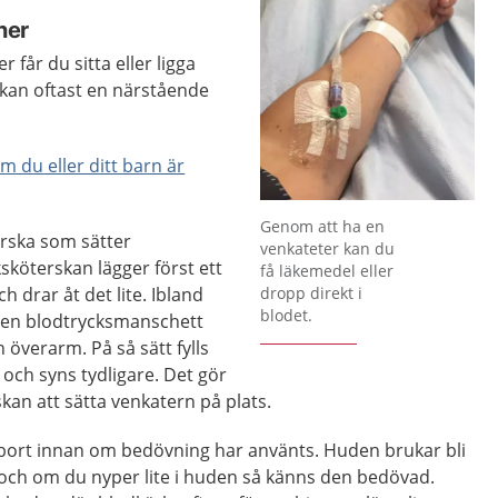
 ner
 får du sitta eller ligga
 kan oftast en närstående
 du eller ditt barn är
Förstora bilden
Genom att ha en
erska som sätter
venkateter kan du
ksköterskan lägger först ett
få läkemedel eller
 drar åt det lite. Ibland
dropp direkt i
blodet.
 en blodtrycksmanschett
överarm. På så sätt fylls
och syns tydligare. Det gör
skan att sätta venkatern på plats.
s bort innan om bedövning har använts. Huden brukar bli
 och om du nyper lite i huden så känns den bedövad.