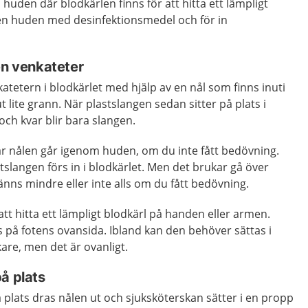
huden där blodkärlen finns för att hitta ett lämpligt
hen huden med desinfektionsmedel och för in
en venkateter
katetern i blodkärlet med hjälp av en nål som finns inuti
 lite grann. När plastslangen sedan sitter på plats i
och kvar blir bara slangen.
 när nålen går igenom huden, om du inte fått bedövning.
stslangen förs in i blodkärlet. Men det brukar gå över
änns mindre eller inte alls om du fått bedövning.
att hitta ett lämpligt blodkärl på handen eller armen.
 på fotens ovansida. Ibland kan den behöver sättas i
äkare, men det är ovanligt.
å plats
å plats dras nålen ut och sjuksköterskan sätter i en propp