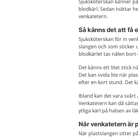
Sjuksköterskan känner på 
blodkärl. Sedan tvättar 
venkatetern.
Så känns det att få 
Sjuksköterskan för in ven
slangen och som sticker ut
blodkärlet tas nålen bort 
Det känns ett litet stick
Det kan svida lite när pla
efter en kort stund. Det k
Ibland kan det vara svårt 
Venkatetern kan då sättas
ytliga kärl på halsen av l
När venkatetern är p
När plastslangen sitter p