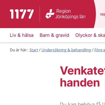
Till startsidan för 1177
Du 
Välj
Liv & hälsa
Barn & gravid
Olyckor & sk
Du är här:
Start
Undersökning & behandling
Före 
Venkatet
handen
Du kan behöva få lä