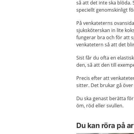
så att det inte ska blöda
speciellt genomskinligt f
På venkateterns ovansida
sjuksköterskan in lite kok
fungerar bra och för att s
venkatetern så att det bli
Sist får du ofta en elasti
den, så att den till exempe
Precis efter att venkatete
sitter. Det brukar gå över
Du ska genast berätta fö
öm, röd eller svullen.
Du kan röra på a