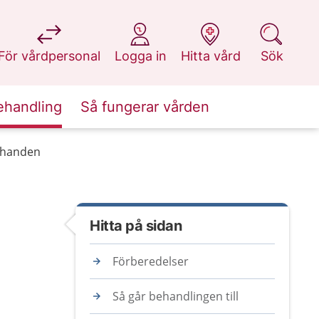
på 1177.se
på 1177.se
på 1177.se
på 1177.se
För vårdpersonal
Logga in
Hitta vård
Sök
ehandling
Så fungerar vården
r handen
Hitta på sidan
Förberedelser
Så går behandlingen till