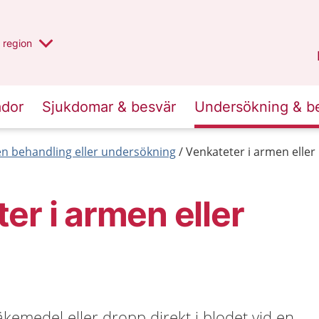
har valt region
en annan
region
Jönköpings län
.
ador
Sjukdomar & besvär
Undersökning & b
en behandling eller undersökning
Venkateter i armen elle
er i armen eller
kemedel eller dropp direkt i blodet vid en