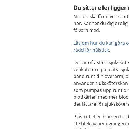
Du sitter eller ligger
När du ska få en venkateter
ner. Känner du dig orolig
få vara med.
Läs om hur du kan göra om
rädd för nålstick
.
Det är oftast en sjuksköt
venkatetern på plats. Sju
band runt din överarm, och
använder sjuksköterskan
som pumpas upp runt din 
blodkärlen med mer blod 
det lättare för sjuksköter
Plåstret eller krämen ta
lite blek av bedövningen,