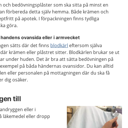
 och bedövningsplåster som ska sitta på minst en
kan förbereda detta själv hemma. Både krämen och
eptfritt på apotek. I förpackningen finns tydliga
ska göra.
 handens ovansida eller i armvecket
ngen sätts där det finns
blodkärl
eftersom själva
är krämen eller plåstret sitter. Blodkärlen brukar se ut
r under huden. Det är bra att sätta bedövningen på
ill exempel på båda händernas ovansidor. Du kan alltid
en eller personalen på mottagningen där du ska få
r dig osäker.
en till
andryggen eller i
å läkemedel eller dropp