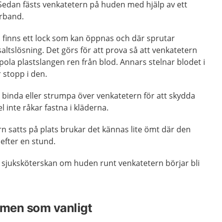
. Sedan fästs venkatetern på huden med hjälp av ett
örband.
 finns ett lock som kan öppnas och där sprutar
saltslösning. Det görs för att prova så att venkatetern
pola plastslangen ren från blod. Annars stelnar blodet i
r stopp i den.
sk binda eller strumpa över venkatetern för att skydda
l inte råkar fastna i kläderna.
rn satts på plats brukar det kännas lite ömt där den
 efter en stund.
r sjuksköterskan om huden runt venkatetern börjar bli
rmen som vanligt