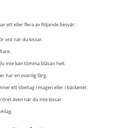
r ett eller flera av följande besvär:
ör ont när du kissar.
tare.
du inte kan tömma blåsan helt.
ler har en ovanlig färg.
änner ett obehag i magen eller i bäckenet.
nröret även när du inte kissar
amlag.