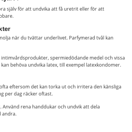
a själv för att undvika att få uretrit eller för att
bbare.
kter
nolja när du tvättar underlivet. Parfymerad tvål kan
, intimvårdsprodukter, spermiedödande medel och vissa
l kan behöva undvika latex, till exempel latexkondomer.
 ofta eftersom det kan torka ut och irritera den känsliga
ng per dag räcker oftast.
g. Använd rena handdukar och undvik att dela
 andra.