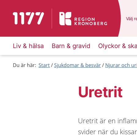
Till startsidan för 1177
Du ha
Välj
e
r
Liv & hälsa
Barn & gravid
Olyckor & sk
Du är här:
Start
Sjukdomar & besvär
Njurar och ur
Uretrit
Uretrit är en inflam
svider när du kissa