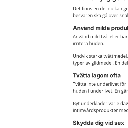
Det finns en del du kan gör
besvären ska gå över sna
Använd milda produ
Använd mild tvål eller bar
irritera huden.
Undvik starka tvättmedel
typer av glidmedel. En de
Tvätta lagom ofta
Tvätta inte underlivet för
huden i underlivet. En gå
Byt underkläder varje da
intimvårdsprodukter med
Skydda dig vid sex