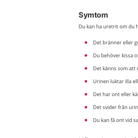
Symtom
Du kan ha uretrit om du ha
Det bränner eller g
Du behöver kissa of
Det känns som att 
Urinen luktar illa el
Det har ont eller k
Det svider från uri
Du kan få ont vid s