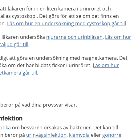
t läkaren för in en liten kamera i urinröret och
allas cystoskopi. Det görs för att se om det finns en
ion.
Läs om hur en undersökning med cystoskop går till
.
an läkaren undersöka
njurarna och urinblåsan
.
Läs om hur
ljud går till
.
ndigt att göra en undersökning med magnetkamera. Det
öka om det har bildats fickor i urinröret.
Läs om hur
kamera går till
.
beror på vad dina provsvar visar.
nfektion
otika
om besvären orsakas av bakterier. Det kan till
en beror på
urinvägsinfektion
,
klamydia
eller
gonorré
.