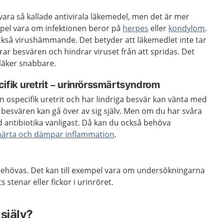
ara så kallade antivirala läkemedel, men det är mer
empel vara om infektionen beror på
herpes
eller
kondylom
.
ckså virushämmande. Det betyder att läkemedlet inte tar
drar besvären och hindrar viruset från att spridas. Det
 läker snabbare.
ifik uretrit – urinrörssmärtsyndrom
 ospecifik uretrit och har lindriga besvär kan vänta med
t besvären kan gå över av sig själv. Men om du har svåra
 antibiotika vanligast. Då kan du också behöva
märta och dämpar inflammation
.
behövas. Det kan till exempel vara om undersökningarna
s stenar eller fickor i urinröret.
själv?