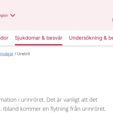
r valt region
n annan
egion
Kronoberg
.
ador
Sjukdomar & besvär
Undersökning & b
invägar
Uretrit
mation i urinröret. Det är vanligt att det
r. Ibland kommer en flytning från urinröret.