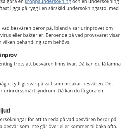
kså göra en
kroppsundersökning
och en undersökning
ftast ligga på rygg i en särskild undersökningsstol med
a vad besvären beror på. Ibland visar urinprovet om
irus eller bakterier. Beroende på vad provsvaret visar
 vilken behandling som behövs.
rinprov
enting trots att besvären finns kvar. Då kan du få lämna
något tydligt svar på vad som orsakar besvären. Det
eller urinrörssmärtsyndrom. Då kan du få göra en
ljud
ersökningar för att ta reda på vad besvären beror på.
a besvär som inte går över eller kommer tillbaka ofta.