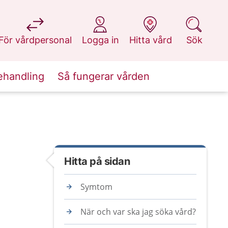
på 1177.se
på 1177.se
på 1177.se
på 1177.se
För vårdpersonal
Logga in
Hitta vård
Sök
ehandling
Så fungerar vården
Hitta på sidan
Symtom
När och var ska jag söka vård?