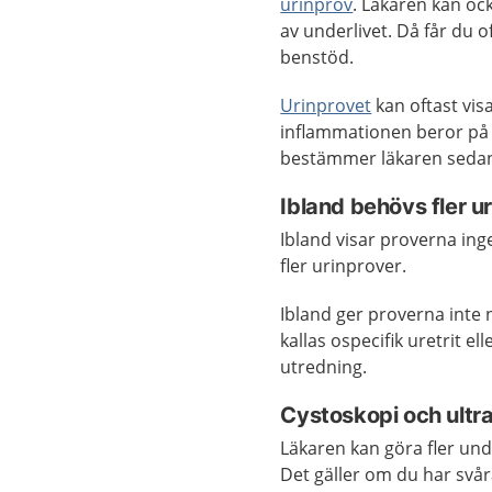
urinprov
. Läkaren kan oc
av underlivet. Då får du o
benstöd.
Urinprovet
kan oftast vis
inflammationen beror på v
bestämmer läkaren sedan
Ibland behövs fler u
Ibland visar proverna ing
fler urinprover.
Ibland ger proverna inte 
kallas ospecifik uretrit 
utredning.
Cystoskopi och ultra
Läkaren kan göra fler und
Det gäller om du har svår