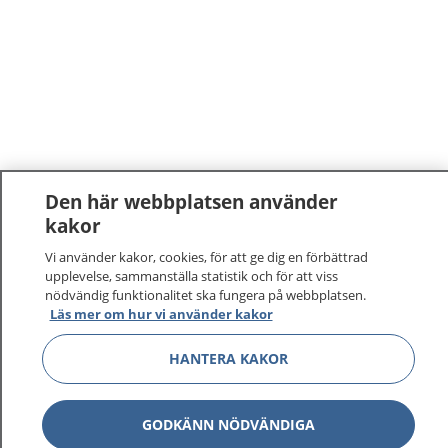
Den här webbplatsen använder
kakor
1177
–
tryggt om din hälsa och vård
Vi använder kakor, cookies, för att ge dig en förbättrad
upplevelse, sammanställa statistik och för att viss
På 1177.se får du råd om hälsa och information om
nödvändig funktionalitet ska fungera på webbplatsen.
sjukdomar och vilka mottagningar du kan kontakta.
Läs mer om hur vi använder kakor
Logga in för att läsa din journal och göra dina
HANTERA KAKOR
vårdärenden. Ring telefonnummer 1177 för
sjukvårdsrådgivning dygnet runt.
1177 ger dig råd när du vill må bättre.
GODKÄNN NÖDVÄNDIGA