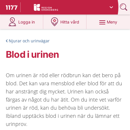
Du har valt region
Kronoberg
.
Till startsidan för 1177
på 1177.se
på 1177.se
Meny
Logga in
Hitta vård
Njurar och urinvägar
Blod i urinen
Om urinen är röd eller rödbrun kan det bero på
blod. Det kan vara mensblod eller blod för att du
har ansträngt dig mycket. Urinen kan också
färgas av något du har ätit. Om du inte vet varför
urinen är röd, kan du behöva bli undersökt.
Ibland upptäcks blod i urinen när du lämnar ett
urinprov.