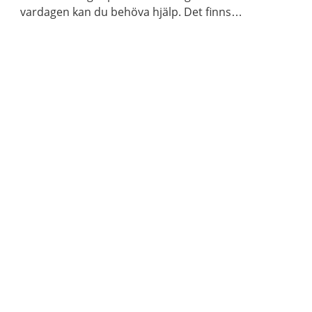
vardagen kan du behöva hjälp. Det finns
behandling som fungerar. Det finns också mycket
du kan göra själv för att sova bättre.