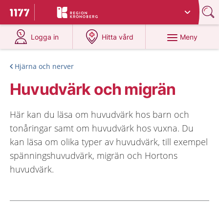
Du har valt region
Kronoberg
.
Till startsidan för 1177
på 1177.se
på 1177.se
Meny
Logga in
Hitta vård
Hjärna och nerver
Huvudvärk och migrän
Här kan du läsa om huvudvärk hos barn och
tonåringar samt om huvudvärk hos vuxna. Du
kan läsa om olika typer av huvudvärk, till exempel
spänningshuvudvärk, migrän och Hortons
huvudvärk.