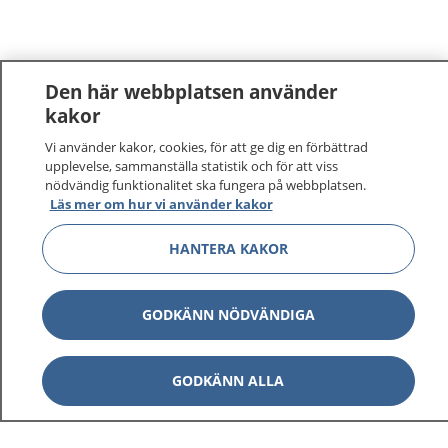
Den här webbplatsen använder
kakor
Vi använder kakor, cookies, för att ge dig en förbättrad
1177
–
tryggt om din hälsa och vård
upplevelse, sammanställa statistik och för att viss
nödvändig funktionalitet ska fungera på webbplatsen.
På 1177.se får du råd om hälsa och information om
Läs mer om hur vi använder kakor
sjukdomar och vilka mottagningar du kan kontakta.
HANTERA KAKOR
Logga in för att läsa din journal och göra dina
vårdärenden. Ring telefonnummer 1177 för
sjukvårdsrådgivning dygnet runt.
GODKÄNN NÖDVÄNDIGA
1177 ger dig råd när du vill må bättre.
GODKÄNN ALLA