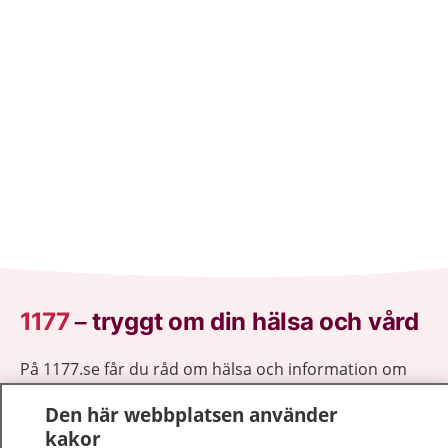
1177
–
tryggt om din hälsa och vård
På 1177.se får du råd om hälsa och information om
sjukdomar och vilka mottagningar du kan kontakta.
Den här webbplatsen använder
Logga in för att läsa din journal och göra dina
kakor
vårdärenden. Ring telefonnummer 1177 för