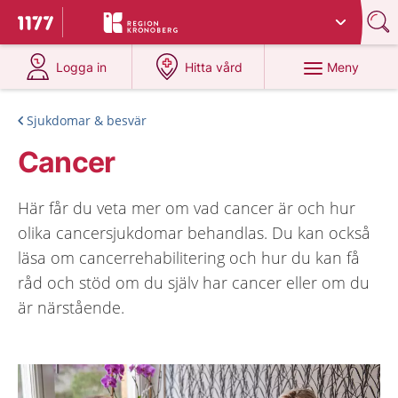
Du har valt region
Kronoberg
.
Till startsidan för 1177
på 1177.se
på 1177.se
Meny
Logga in
Hitta vård
Sjukdomar & besvär
Cancer
Här får du veta mer om vad cancer är och hur
olika cancersjukdomar behandlas. Du kan också
läsa om cancerrehabilitering och hur du kan få
råd och stöd om du själv har cancer eller om du
är närstående.