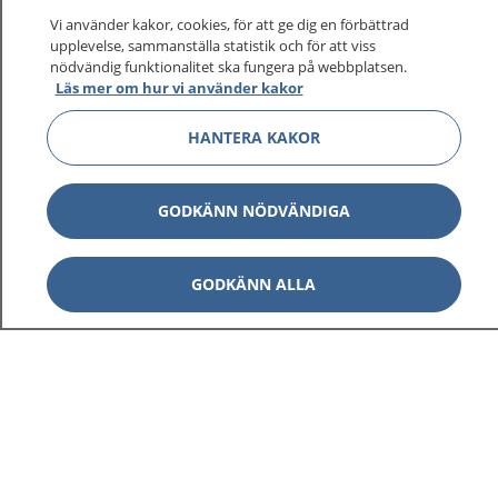
sjukvårdsrådgivning dygnet runt.
Vi använder kakor, cookies, för att ge dig en förbättrad
1177 ger dig råd när du vill må bättre.
upplevelse, sammanställa statistik och för att viss
nödvändig funktionalitet ska fungera på webbplatsen.
Läs mer om hur vi använder kakor
HANTERA KAKOR
Visa inn
1177 på flera språk
GODKÄNN NÖDVÄNDIGA
Visa inn
Om 1177
GODKÄNN ALLA
Visa inn
Kontakt
Behandling av personuppgifter
Hantering av kakor