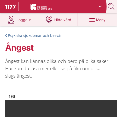
Du har valt region
Kronoberg
.
Till startsidan för 1177
på 1177.se
på 1177.se
Meny
Logga in
Hitta vård
Psykiska sjukdomar och besvär
Ångest
Ångest kan kännas olika och bero på olika saker.
Här kan du läsa mer eller se på film om olika
slags ångest.
Bild
1
Bild
1
1
/
6