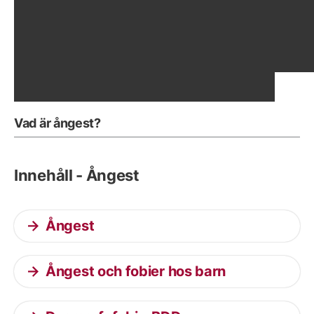
Visa föregående bild
Vis
Vad är ångest?
Innehåll - Ångest
Ångest
Ångest och fobier hos barn