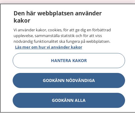
1177
–
tryggt om din hälsa och vård
Den här webbplatsen använder
kakor
På 1177.se får du råd om hälsa och information om
sjukdomar och vilka mottagningar du kan kontakta.
Vi använder kakor, cookies, för att ge dig en förbättrad
upplevelse, sammanställa statistik och för att viss
Logga in för att läsa din journal och göra dina
nödvändig funktionalitet ska fungera på webbplatsen.
vårdärenden. Ring telefonnummer 1177 för
Läs mer om hur vi använder kakor
sjukvårdsrådgivning dygnet runt.
1177 ger dig råd när du vill må bättre.
HANTERA KAKOR
GODKÄNN NÖDVÄNDIGA
Visa inn
1177 på flera språk
GODKÄNN ALLA
Visa inn
Om 1177
Visa inn
Kontakt