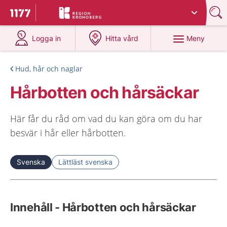
Du har valt region
Kronoberg
.
Till startsidan för 1177
på 1177.se
på 1177.se
Meny
Logga in
Hitta vård
Hud, hår och naglar
Hårbotten och hårsäckar
Här får du råd om vad du kan göra om du har
besvär i hår eller hårbotten.
Svenska
Lättläst svenska
Innehåll - Hårbotten och hårsäckar