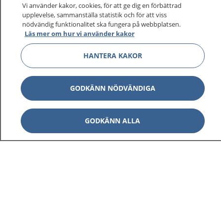
Vi använder kakor, cookies, för att ge dig en förbättrad
upplevelse, sammanställa statistik och för att viss
1177
–
tryggt om din hälsa och vård
nödvändig funktionalitet ska fungera på webbplatsen.
Läs mer om hur vi använder kakor
På 1177.se får du råd om hälsa och information om
HANTERA KAKOR
sjukdomar och vilka mottagningar du kan kontakta.
Logga in för att läsa din journal och göra dina
vårdärenden. Ring telefonnummer 1177 för
GODKÄNN NÖDVÄNDIGA
sjukvårdsrådgivning dygnet runt.
1177 ger dig råd när du vill må bättre.
GODKÄNN ALLA
Visa inn
1177 på flera språk
Visa inn
Om 1177
Visa inn