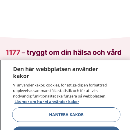
1177
–
tryggt om din hälsa och vård
På 1177.se får du råd om hälsa och information om
Den här webbplatsen använder
sjukdomar och vilka mottagningar du kan kontakta.
kakor
Logga in för att läsa din journal och göra dina
Vi använder kakor, cookies, för att ge dig en förbättrad
vårdärenden. Ring telefonnummer 1177 för
upplevelse, sammanställa statistik och för att viss
sjukvårdsrådgivning dygnet runt.
nödvändig funktionalitet ska fungera på webbplatsen.
1177 ger dig råd när du vill må bättre.
Läs mer om hur vi använder kakor
HANTERA KAKOR