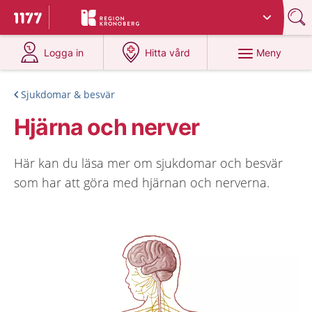
Du har valt region
Kronoberg
.
Till startsidan för 1177
på 1177.se
på 1177.se
Meny
Logga in
Hitta vård
Sjukdomar & besvär
Hjärna och nerver
Här kan du läsa mer om sjukdomar och besvär
som har att göra med hjärnan och nerverna.