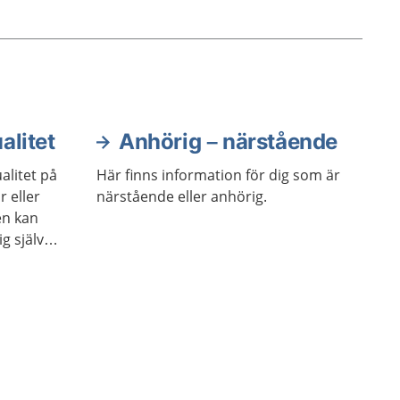
alitet
Anhörig – närstående
alitet på
Här finns information för dig som är
r eller
närstående eller anhörig.
en kan
g själv
så få
 sätt
stärka
sex.