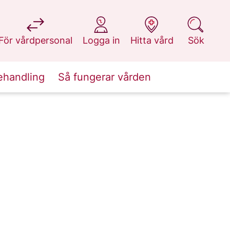
på 1177.se
på 1177.se
på 1177.se
på 1177.se
För vårdpersonal
Logga in
Hitta vård
Sök
ehandling
Så fungerar vården