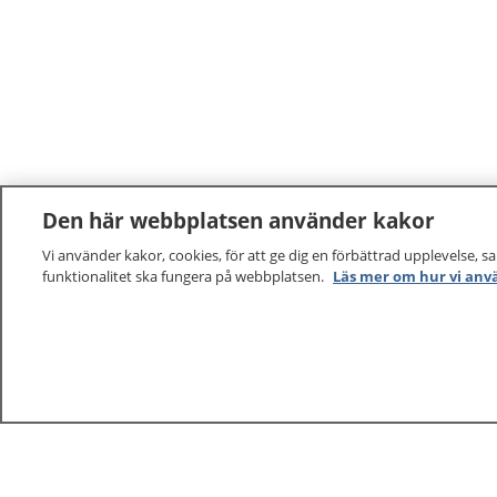
Den här webbplatsen använder kakor
Vi använder kakor, cookies, för att ge dig en förbättrad upplevelse, s
funktionalitet ska fungera på webbplatsen.
Läs mer om hur vi anv
1177
–
tryggt om din hälsa och vård
På 1177.se får du råd om hälsa och information om 
vilka mottagningar du kan kontakta. Logga in för att lä
och göra dina vårdärenden. Ring telefonnummer 1177
sjukvårdsrådgivning dygnet runt.