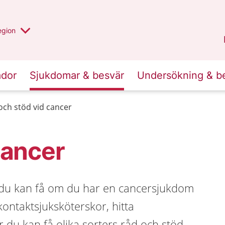
r valt region
n annan
egion
Kronoberg
.
ador
Sjukdomar & besvär
Undersökning & b
och stöd vid cancer
cancer
m du kan få om du har en cancersjukdom
ontaktsjuksköterskor, hitta
 du kan få olika sorters råd och stöd.