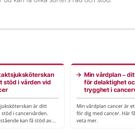
taktsjuksköterskan
Min vårdplan – dit
tt stöd i vården vid
för delaktighet o
cer
trygghet i cance
juksköterskan är ditt
Min vårdplan cancer är et
a stöd i cancervården.
för dig med cancer. Här f
stående kan få stöd av
veta mer.
juksköterskan.