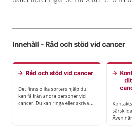
Innehåll - Råd och stöd vid cancer
Råd och stöd vid cancer
Kon
– di
can
Det finns olika sorters hjälp du
kan få från andra personer vid
cancer. Du kan ringa eller skriva
Kontakts
för att få svar eller stöd anonymt
särskild
av vårdpersonal. Du kan också
Även när
kontakta en patientförening.
kontakts