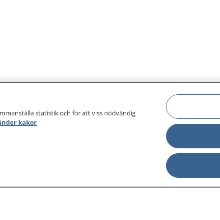
ammanställa statistik och för att viss nödvändig
änder kakor
sjukdomar och
Other languages
sa din journal
Lättläst svenska
 för