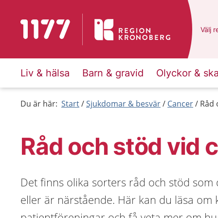
Till startsidan för 1177
Du ha
Välj
e
r
Liv & hälsa
Barn & gravid
Olyckor & sk
Du är här:
Start
Sjukdomar & besvär
Cancer
Råd 
Råd och stöd vid 
Det finns olika sorters råd och stöd so
eller är närstående. Här kan du läsa om k
patientföreningar och få veta mer om hur