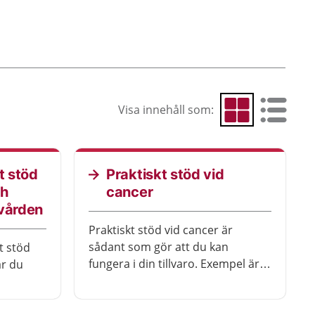
Visa innehåll som:
Visa som rutnät
Visa som 
t stöd
Praktiskt stöd vid
ch
cancer
rvården
Praktiskt stöd vid cancer är
sådant som gör att du kan
t stöd
fungera i din tillvaro. Exempel är
år du
olika hjälpmedel, anpassning av
bostaden eller färdtjänst.