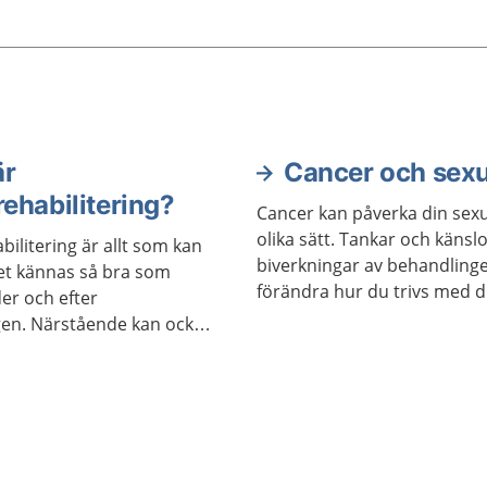
är
Cancer och sexu
ehabilitering?
Cancer kan påverka din sexu
olika sätt. Tankar och känslo
ilitering är allt som kan
biverkningar av behandling
vet kännas så bra som
förändra hur du trivs med di
er och efter
eller med andra. Du kan ock
en. Närstående kan också
svårare att ha sex på samma
cerrehabilitering.
som förut. Ofta går det att 
lusten och förmågan att ha 