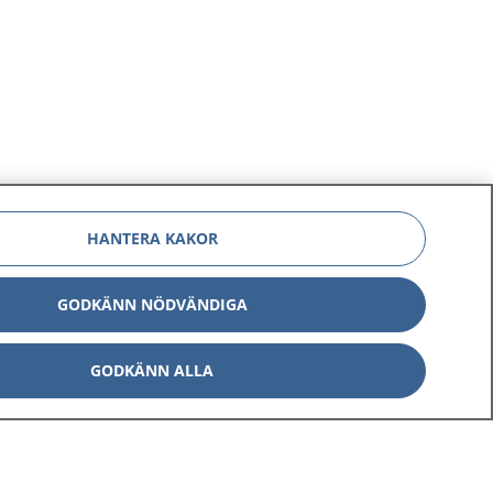
HANTERA KAKOR
GODKÄNN NÖDVÄNDIGA
GODKÄNN ALLA
Om 1177
Kontakt
E-tjänster
Press
Aktuellt
Digital tillgänglighet