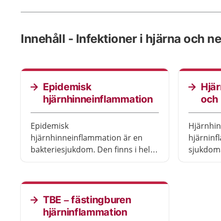
Innehåll - Infektioner i hjärna och n
Epidemisk
Hjär
hjärnhinneinflammation
och 
Epidemisk
Hjärnhi
hjärnhinneinflammation är en
hjärninf
bakteriesjukdom. Den finns i hela
sjukdoma
världen, men är vanligast i västra
ett virus.
och centrala Afrika söder om
Sahara. Sjukdomen är ovanlig
men livshotande och kan
TBE – fästingburen
dessutom ge bestående besvär.
hjärninflammation