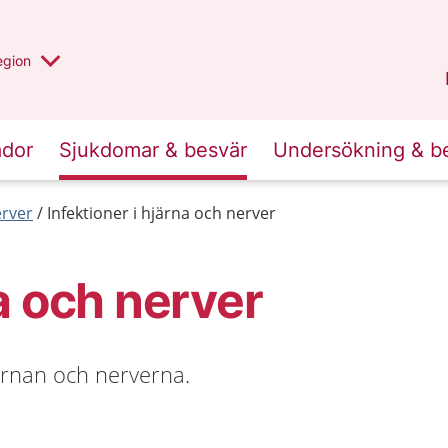
r valt region
n annan
egion
Kronoberg
.
ador
Sjukdomar & besvär
Undersökning & b
erver
Infektioner i hjärna och nerver
na och nerver
järnan och nerverna.