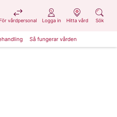
på 1177.se
på 1177.se
på 1177.se
på 1177.se
För vårdpersonal
Logga in
Hitta vård
Sök
ehandling
Så fungerar vården