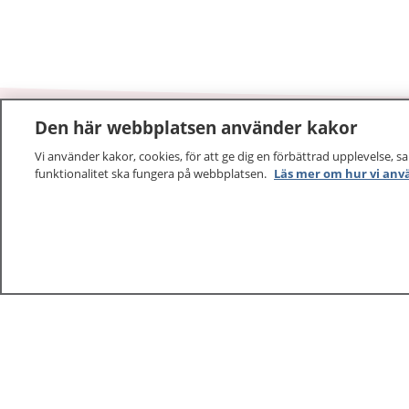
Den här webbplatsen använder kakor
Vi använder kakor, cookies, för att ge dig en förbättrad upplevelse, s
1177
–
tryggt om din hälsa och vård
funktionalitet ska fungera på webbplatsen.
Läs mer om hur vi anv
På 1177.se får du råd om hälsa och information om 
vilka mottagningar du kan kontakta. Logga in för att lä
och göra dina vårdärenden. Ring telefonnummer 1177
sjukvårdsrådgivning dygnet runt.
1177 ger dig råd när du vill må bättre.