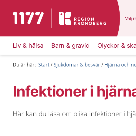
Till startsidan för 1177
Du ha
Välj
e
r
Liv & hälsa
Barn & gravid
Olyckor & sk
Du är här:
Start
Sjukdomar & besvär
Hjärna och n
Infektioner i hjär
Här kan du läsa om olika infektioner i h