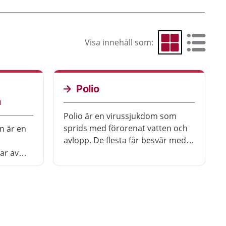
Visa innehåll som:
Visa som rutnät
Visa som 
Polio
n
Polio är en virussjukdom som
sprids med förorenat vatten och
n är en
avlopp. De flesta får besvär med
feber och huvudvärk. Sjukdomen
ar av
kan ibland orsaka förlamningar i
llas
olika muskler i kroppen inklusive
ch sprids
andningen och vara livshotande. I
ovanlig
Sverige erbjuds alla barn vaccin
mot polio.