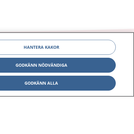
HANTERA KAKOR
GODKÄNN NÖDVÄNDIGA
Om 1177
Kontakt
E-tjänster
Press
GODKÄNN ALLA
Aktuellt
Digital tillgänglighet