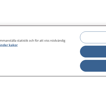
ammanställa statistik och för att viss nödvändig
änder kakor
sjukdomar och
Other languages
sa din journal
Lättläst svenska
 för