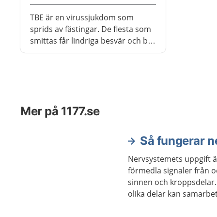
TBE är en virussjukdom som
sprids av fästingar. De flesta som
smittas får lindriga besvär och blir
friska efter några dagar, men upp
till en tredjedel får en
inflammation i hjärnan eller
hjärnhinnorna. Det finns vaccin
mot TBE.
Mer på 1177.se
Så fungerar 
Nervsystemets uppgift är
förmedla signaler från oc
sinnen och kroppsdelar.
olika delar kan samarbet