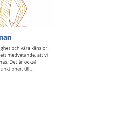
rnan
ighet och våra känslor.
 ett medvetande, att vi
nas. Det är också
nktioner, till
elser.