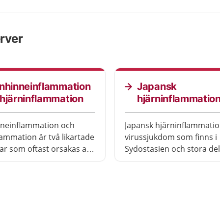
erver
nhinneinflammation
Japansk
hjärninflammation
hjärninflammatio
nneinflammation och
Japansk hjärninflammatio
lammation är två likartade
virussjukdom som finns i
r som oftast orsakas av
Sydostasien och stora del
östra Asien. Sjukdomen ka
också japansk encefalit o
av myggor. Sjukdomen är 
men livshotande.