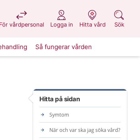
på 1177.se
på 1177.se
på 1177.se
på 1177.se
För vårdpersonal
Logga in
Hitta vård
Sök
ehandling
Så fungerar vården
Hitta på sidan
Symtom
När och var ska jag söka vård?