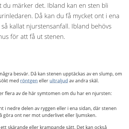
 du märker det. Ibland kan en sten bli
 urinledaren. Då kan du få mycket ont i ena
, så kallat njurstensanfall. Ibland behövs
us för att få ut stenen.
 några besvär. Då kan stenen upptäckas av en slump, om
ersökt med
röntgen
eller
ultraljud
av andra skäl.
eller flera av de här symtomen om du har en njursten:
t i nedre delen av ryggen eller i ena sidan, där stenen
så göra ont ner mot underlivet eller ljumsken.
 ett skärande eller krampande sätt. Det kan också