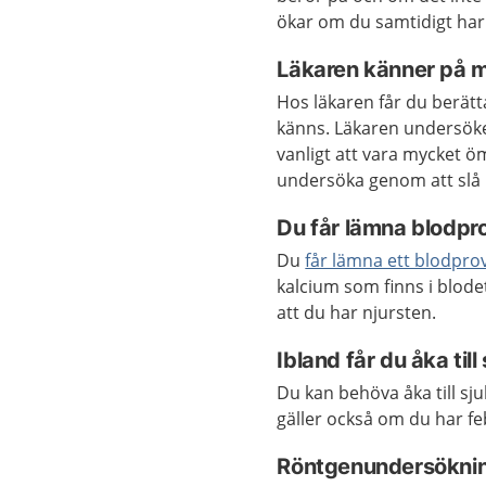
ökar om du samtidigt ha
Läkaren känner på 
Hos läkaren får du berät
känns. Läkaren undersöke
vanligt att vara mycket ö
undersöka genom att slå 
Du får lämna blodpr
Du
får lämna ett blodpro
kalcium som finns i blode
att du har njursten.
Ibland får du åka til
Du kan behöva åka till sj
gäller också om du har fe
Röntgenundersökni