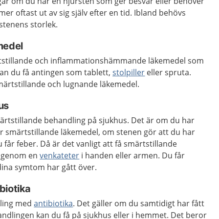
ngar om du har en njursten som ger besvär eller behöver
r oftast ut av sig själv efter en tid. Ibland behövs
tenens storlek.
medel
ärtstillande och inflammationshämmande läkemedel som
an du få antingen som tablett,
stolpiller
eller spruta.
märtstillande och lugnande läkemedel.
us
rtstillande behandling på sjukhus. Det är om du har
ar smärtstillande läkemedel, om stenen gör att du har
u får feber. Då är det vanligt att få smärtstillande
t, genom en
venkateter
i handen eller armen. Du får
 dina symtom har gått över.
biotika
dling med
antibiotika
. Det gäller om du samtidigt har fått
handlingen kan du få på sjukhus eller i hemmet. Det beror