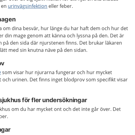
r en
urinvägsinfektion
eller feber.
magen
ta om dina besvär, hur länge du har haft dem och hur det
r din mage genom att känna och lyssna på den. Det är
m på den sida där njurstenen finns. Det brukar läkaren
lätt med sin knutna näve på den sidan.
ov
v
som visar hur njurarna fungerar och hur mycket
t och urinen. Det finns inget blodprov som specifikt visar
l sjukhus för fler undersökningar
ukhus om du har mycket ont och det inte går över. Det
ber.
ngar