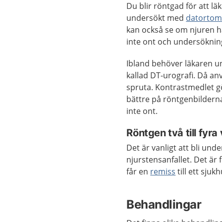
Du blir röntgad för att l
undersökt med
datortom
kan också se om njuren h
inte ont och undersöknin
Ibland behöver läkaren 
kallad DT-urografi. Då a
spruta. Kontrastmedlet gö
bättre på röntgenbildern
inte ont.
Röntgen två till fyra
Det är vanligt att bli un
njurstensanfallet. Det är 
får en
remiss
till ett sjuk
Behandlingar