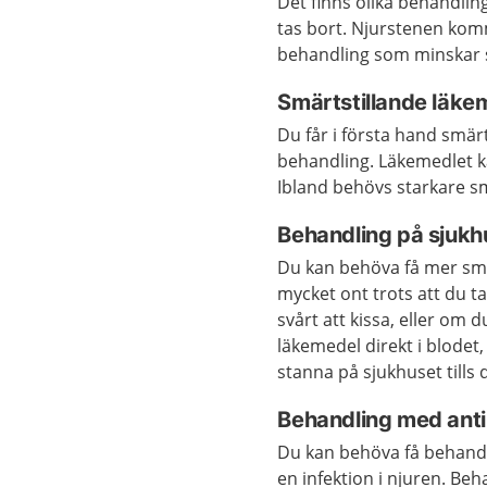
Det finns olika behandli
tas bort. Njurstenen komme
behandling som minskar s
Smärtstillande läke
Du får i första hand sm
behandling. Läkemedlet k
Ibland behövs starkare s
Behandling på sjukh
Du kan behöva få mer smä
mycket ont trots att du t
svårt att kissa, eller om d
läkemedel direkt i blode
stanna på sjukhuset tills
Behandling med anti
Du kan behöva få behan
en infektion i njuren. Be