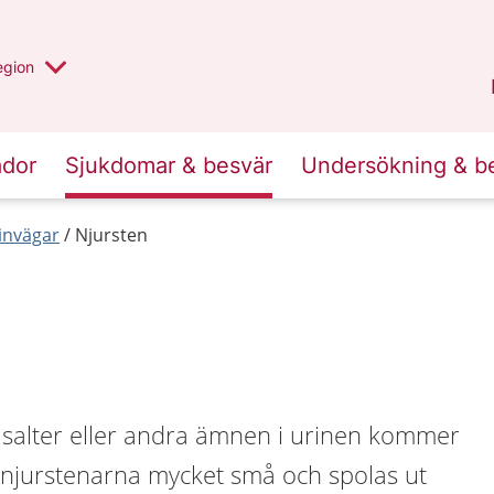
r valt region
n annan
egion
Kronoberg
.
ador
Sjukdomar & besvär
Undersökning & b
invägar
Njursten
n
r salter eller andra ämnen i urinen kommer
r njurstenarna mycket små och spolas ut