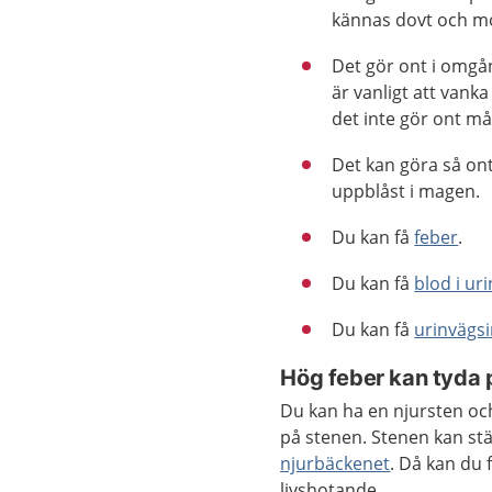
kännas dovt och m
Det gör ont i omgån
är vanligt att vanka
det inte gör ont mår
Det kan göra så ont 
uppblåst i magen.
Du kan få
feber
.
Du kan få
blod i ur
Du kan få
urinvägsi
Hög feber kan tyda p
Du kan ha en njursten och
på stenen. Stenen kan stä
njurbäckenet
. Då kan du 
livshotande.