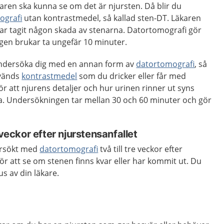
äkaren ska kunna se om det är njursten. Då blir du
ografi
utan kontrastmedel, så kallad sten-DT. Läkaren
ar tagit någon skada av stenarna. Datortomografi gör
gen brukar ta ungefär 10 minuter.
undersöka dig med en annan form av
datortomografi
, så
nvänds
kontrastmedel
som du dricker eller får med
r att njurens detaljer och hur urinen rinner ut syns
a. Undersökningen tar mellan 30 och 60 minuter och gör
 veckor efter njurstensanfallet
dersökt med
datortomografi
två till tre veckor efter
för att se om stenen finns kvar eller har kommit ut. Du
hus av din läkare.