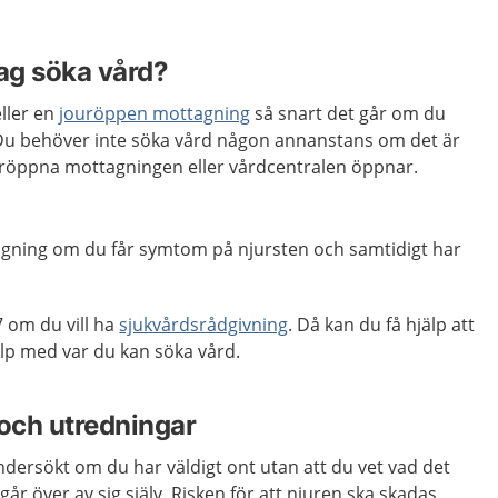
jag söka vård?
ller en
jouröppen mottagning
så snart det går om du
. Du behöver inte söka vård någon annanstans om det är
ouröppna mottagningen eller vårdcentralen öppnar.
gning om du får symtom på njursten och samtidigt har
 om du vill ha
sjukvårdsrådgivning
. Då kan du få hjälp att
lp med var du kan söka vård.
och utredningar
 undersökt om du har väldigt ont utan att du vet vad det
år över av sig själv. Risken för att njuren ska skadas