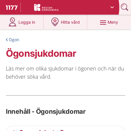
Du har valt region
Kronoberg
.
Till startsidan för 1177
på 1177.se
på 1177.se
Meny
Logga in
Hitta vård
Ögon
Ögonsjukdomar
Läs mer om olika sjukdomar i ögonen och när du
behöver söka vård.
Innehåll - Ögonsjukdomar