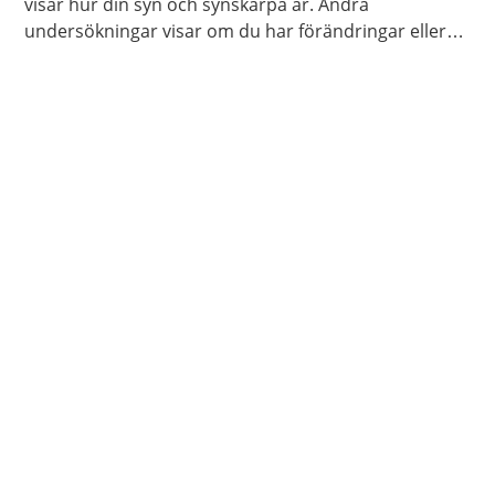
visar hur din syn och synskärpa är. Andra
undersökningar visar om du har förändringar eller
sjukdomar i ögat.