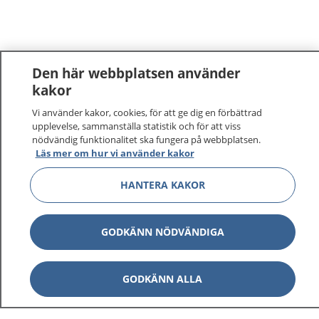
Den här webbplatsen använder
kakor
1177
Vi använder kakor, cookies, för att ge dig en förbättrad
–
tryggt om din hälsa och vård
upplevelse, sammanställa statistik och för att viss
nödvändig funktionalitet ska fungera på webbplatsen.
På 1177.se får du råd om hälsa och information om
Läs mer om hur vi använder kakor
sjukdomar och vilka mottagningar du kan kontakta.
Logga in för att läsa din journal och göra dina
HANTERA KAKOR
vårdärenden. Ring telefonnummer 1177 för
sjukvårdsrådgivning dygnet runt.
GODKÄNN NÖDVÄNDIGA
1177 ger dig råd när du vill må bättre.
GODKÄNN ALLA