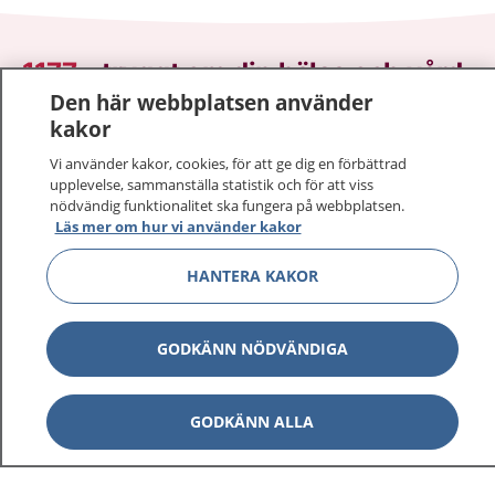
1177
–
tryggt om din hälsa och vård
Den här webbplatsen använder
På 1177.se får du råd om hälsa och information om
kakor
sjukdomar och vilka mottagningar du kan kontakta.
Vi använder kakor, cookies, för att ge dig en förbättrad
Logga in för att läsa din journal och göra dina
upplevelse, sammanställa statistik och för att viss
vårdärenden. Ring telefonnummer 1177 för
nödvändig funktionalitet ska fungera på webbplatsen.
Läs mer om hur vi använder kakor
sjukvårdsrådgivning dygnet runt.
1177 ger dig råd när du vill må bättre.
HANTERA KAKOR
GODKÄNN NÖDVÄNDIGA
Visa inn
1177 på flera språk
GODKÄNN ALLA
Visa inn
Om 1177