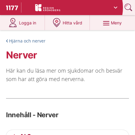
Du har valt region
Kronoberg
.
Till startsidan för 1177
på 1177.se
på 1177.se
Meny
Logga in
Hitta vård
Hjärna och nerver
Nerver
Här kan du läsa mer om sjukdomar och besvär
som har att göra med nerverna.
Innehåll - Nerver