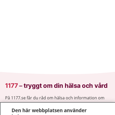
1177
–
tryggt om din hälsa och vård
På 1177.se får du råd om hälsa och information om
sjukdomar och vilka mottagningar du kan kontakta.
Den här webbplatsen använder
Logga in för att läsa din journal och göra dina