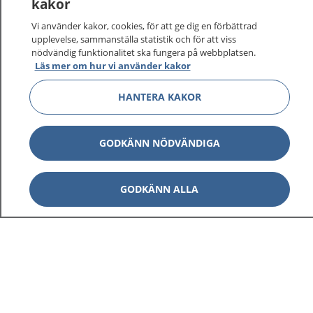
kakor
vårdärenden. Ring telefonnummer 1177 för
sjukvårdsrådgivning dygnet runt.
Vi använder kakor, cookies, för att ge dig en förbättrad
1177 ger dig råd när du vill må bättre.
upplevelse, sammanställa statistik och för att viss
nödvändig funktionalitet ska fungera på webbplatsen.
Läs mer om hur vi använder kakor
HANTERA KAKOR
Visa inn
1177 på flera språk
GODKÄNN NÖDVÄNDIGA
Visa inn
Om 1177
GODKÄNN ALLA
Visa inn
Kontakt
Behandling av personuppgifter
Hantering av kakor