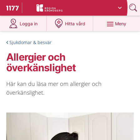
Du har valt region
Kronoberg
.
Till startsidan för 1177
på 1177.se
på 1177.se
Meny
Logga in
Hitta vård
Sjukdomar & besvär
Allergier och
överkänslighet
Här kan du läsa mer om allergier och
överkänslighet.