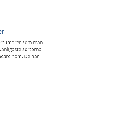
med
t leva
er
ncertumörer som man
vanligaste sorterna
nocarcinom. De har