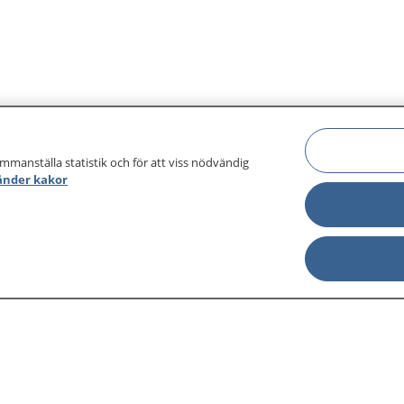
ammanställa statistik och för att viss nödvändig
änder kakor
sjukdomar och
Other languages
sa din journal
Lättläst svenska
 för