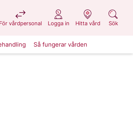
på 1177.se
på 1177.se
på 1177.se
på 1177.se
För vårdpersonal
Logga in
Hitta vård
Sök
ehandling
Så fungerar vården