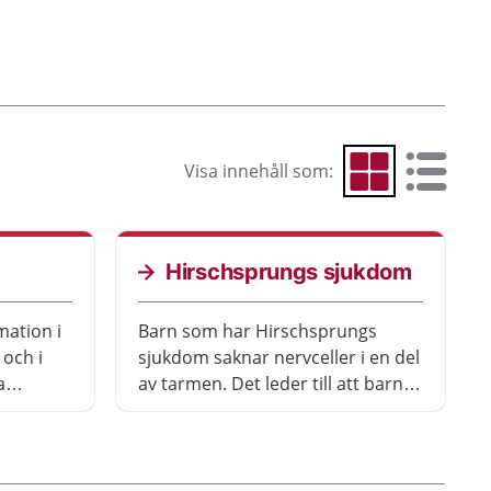
Visa innehåll som:
Visa som rutnät
Visa som 
Hirschsprungs sjukdom
mation i
Barn som har Hirschsprungs
 och i
sjukdom saknar nervceller i en del
a
av tarmen. Det leder till att barnet
Vanliga
inte kan bajsa alls utan hjälp.
och
Behandlingen består av att den
råttom
sjuka delen av tarmen opereras
lcerös
bort.