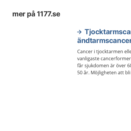
som vanligt.
mer på 1177.se
Tjocktarmsca
ändtarmscance
Cancer i tjocktarmen el
vanligaste cancerformern
får sjukdomen är över 6
50 år. Möjligheten att bli av med cancern är större
ju tidigare den upptäcks