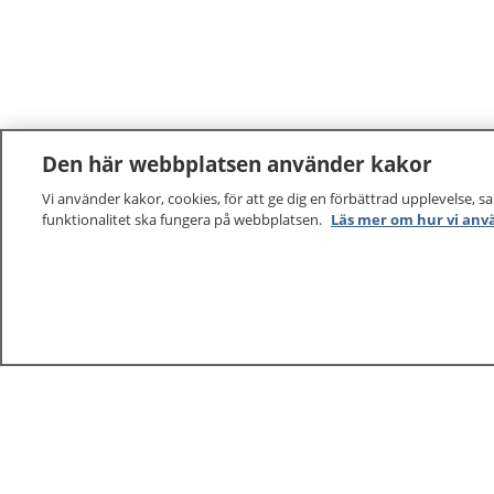
Den här webbplatsen använder kakor
Vi använder kakor, cookies, för att ge dig en förbättrad upplevelse, s
funktionalitet ska fungera på webbplatsen.
Läs mer om hur vi anv
1177
–
tryggt om din hälsa och vård
På 1177.se får du råd om hälsa och information om 
vilka mottagningar du kan kontakta. Logga in för att lä
och göra dina vårdärenden. Ring telefonnummer 1177
sjukvårdsrådgivning dygnet runt.
1177 ger dig råd när du vill må bättre.