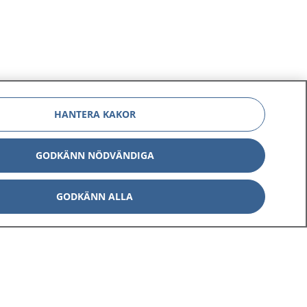
HANTERA KAKOR
GODKÄNN NÖDVÄNDIGA
GODKÄNN ALLA
Om 1177
Kontakt
E-tjänster
Press
Aktuellt
Digital tillgänglighet