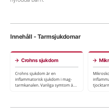
Innehåll - Tarmsjukdomar
Crohns sjukdom
Mikr
Crohns sjukdom är en
Mikrosko
inflammatorisk sjukdom i mag-
inflamma
tarmkanalen. Vanliga symtom är
tjocktar
diarré, magknip efter att ha ätit
är diarr
och att minska i vikt. Crohns
också få 
sjukdom går inte över, men med
toaletten
behandling kan du leva i stort sett