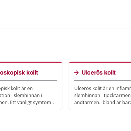
oskopisk kolit
Ulcerös kolit
pisk kolit är en
Ulcerös kolit är en inflam
tion i slemhinnan i
slemhinnan i tjocktarmen
men. Ett vanligt symtom
ändtarmen. Ibland är bar
éer utan blod. Du kan
ändtarmen inflammerad. 
bråttom att hinna till
symtom är blod i bajset 
.
diarréer, och du kan få b
att hinna till toaletten. U