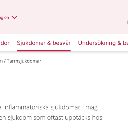
r valt region
n annan
egion
Kronoberg
.
ador
Sjukdomar & besvär
Undersökning & b
rm
Tarmsjukdomar
a inflammatoriska sjukdomar i mag-
en sjukdom som oftast upptäcks hos