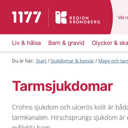
Till startsidan för 1177
Du ha
Välj
e
r
Liv & hälsa
Barn & gravid
Olyckor & sk
Du är här:
Start
Sjukdomar & besvär
Mage och ta
Tarmsjukdomar
Crohns sjukdom och ulcerös kolit är båd
tarmkanalen. Hirschsprungs sjukdom är 
nyfödda barn.