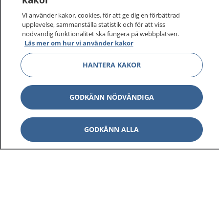
Vi använder kakor, cookies, för att ge dig en förbättrad
upplevelse, sammanställa statistik och för att viss
nödvändig funktionalitet ska fungera på webbplatsen.
Visa inn
Läs mer om hur vi använder kakor
1177 på flera språk
HANTERA KAKOR
Visa inn
Om 1177
Visa inn
GODKÄNN NÖDVÄNDIGA
Kontakt
GODKÄNN ALLA
Behandling av personuppgifter
Hantering av kakor
Inställningar för kakor