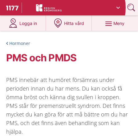
Du har valt region
Kronoberg
.
Till startsidan för 1177
på 1177.se
på 1177.se
Meny
Logga in
Hitta vård
Hormoner
PMS och PMDS
PMS innebär att humöret försämras under
perioden innan du har mens. Du kan också få
ömma bröst och känna dig svullen i kroppen.
PMS står för premenstruellt syndrom. Det finns
mycket du kan göra för att må bättre om du har
PMS, och det finns även behandling som kan
hjälpa.