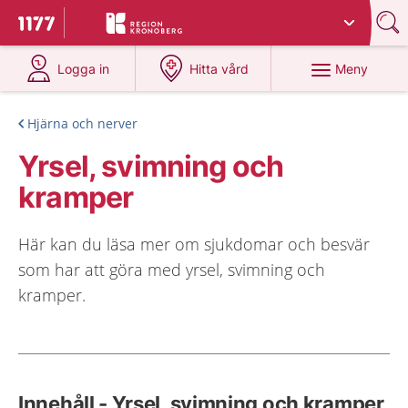
Du har valt region
Kronoberg
.
Till startsidan för 1177
på 1177.se
på 1177.se
Meny
Logga in
Hitta vård
Hjärna och nerver
Yrsel, svimning och
kramper
Här kan du läsa mer om sjukdomar och besvär
som har att göra med yrsel, svimning och
kramper.
Innehåll - Yrsel, svimning och kramper