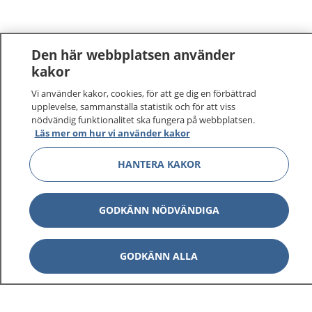
Den här webbplatsen använder
kakor
Vi använder kakor, cookies, för att ge dig en förbättrad
1177
–
tryggt om din hälsa och vård
upplevelse, sammanställa statistik och för att viss
nödvändig funktionalitet ska fungera på webbplatsen.
På 1177.se får du råd om hälsa och information om
Läs mer om hur vi använder kakor
sjukdomar och vilka mottagningar du kan kontakta.
HANTERA KAKOR
Logga in för att läsa din journal och göra dina
vårdärenden. Ring telefonnummer 1177 för
sjukvårdsrådgivning dygnet runt.
GODKÄNN NÖDVÄNDIGA
1177 ger dig råd när du vill må bättre.
GODKÄNN ALLA
Visa inn
1177 på flera språk