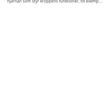
hjärnan som styr kroppens funktioner, till exempel
våra sinnen och rörelser.