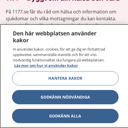
På 1177.se får du råd om hälsa och information om
sjukdomar och vilka mottagningar du kan kontakta.
Logga in för att läsa din journal och göra dina
vårdärenden. Ring telefonnummer 1177 för
Den här webbplatsen använder
sjukvårdsrådgivning dygnet runt.
kakor
1177 ger dig råd när du vill må bättre.
Vi använder kakor, cookies, för att ge dig en förbättrad
upplevelse, sammanställa statistik och för att viss
nödvändig funktionalitet ska fungera på webbplatsen.
Läs mer om hur vi använder kakor
HANTERA KAKOR
Visa inn
1177 på flera språk
GODKÄNN NÖDVÄNDIGA
Visa inn
Om 1177
Visa inn
Kontakt
GODKÄNN ALLA