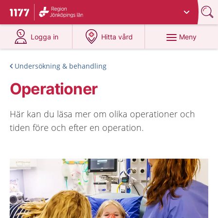
Du har valt region
Jönköpings län
.
Till startsidan för 1177
på 1177.se
på 1177.se
Meny
Logga in
Hitta vård
Undersökning & behandling
Operationer
Här kan du läsa mer om olika operationer och
tiden före och efter en operation.