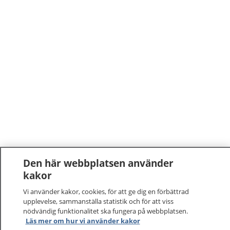
Den här webbplatsen använder
kakor
Vi använder kakor, cookies, för att ge dig en förbättrad
upplevelse, sammanställa statistik och för att viss
nödvändig funktionalitet ska fungera på webbplatsen.
1177
–
tryggt om din hälsa och vård
Läs mer om hur vi använder kakor