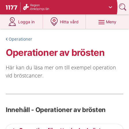
Du har valt region
Jönköpings län
.
Till startsidan för 1177
på 1177.se
på 1177.se
Meny
Logga in
Hitta vård
Operationer
Operationer av brösten
Här kan du läsa mer om till exempel operation
vid bröstcancer.
Innehåll - Operationer av brösten