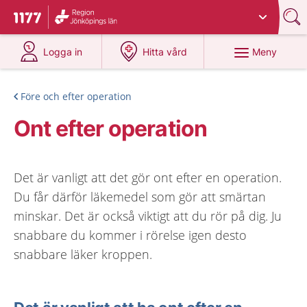
Du har valt region
Jönköpings län
.
Till startsidan för 1177
på 1177.se
på 1177.se
Meny
Logga in
Hitta vård
Före och efter operation
Ont efter operation
Det är vanligt att det gör ont efter en operation.
Du får därför läkemedel som gör att smärtan
minskar. Det är också viktigt att du rör på dig. Ju
snabbare du kommer i rörelse igen desto
snabbare läker kroppen.