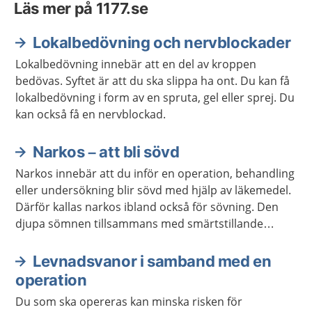
Läs mer på 1177.se
Lokalbedövning och nervblockader
Lokalbedövning innebär att en del av kroppen
bedövas. Syftet är att du ska slippa ha ont. Du kan få
lokalbedövning i form av en spruta, gel eller sprej. Du
kan också få en nervblockad.
Narkos – att bli sövd
Narkos innebär att du inför en operation, behandling
eller undersökning blir sövd med hjälp av läkemedel.
Därför kallas narkos ibland också för sövning. Den
djupa sömnen tillsammans med smärtstillande
läkemedel gör att du slipper känna något och ta del
av det som händer.
Levnadsvanor i samband med en
operation
Du som ska opereras kan minska risken för