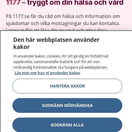
1177
–
tryggt om din hälsa och vård
På 1177.se får du råd om hälsa och information om
sjukdomar och vilka mottagningar du kan kontakta.
Logga in för att läsa din journal och göra dina
vårdärenden. Ring telefonnummer 1177 för
Den här webbplatsen använder
sjukvårdsrådgivning dygnet runt.
kakor
1177 ger dig råd när du vill må bättre.
Vi använder kakor, cookies, för att ge dig en förbättrad
upplevelse, sammanställa statistik och för att viss
nödvändig funktionalitet ska fungera på webbplatsen.
Läs mer om hur vi använder kakor
HANTERA KAKOR
Visa inn
1177 på flera språk
Visa inn
GODKÄNN NÖDVÄNDIGA
Om 1177
Visa inn
Kontakt
GODKÄNN ALLA