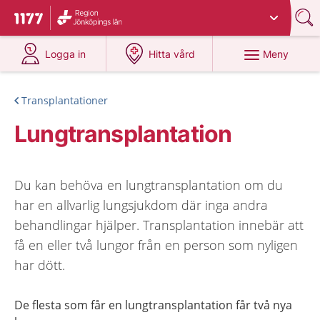
Du har valt region
Jönköpings län
.
Till startsidan för 1177
på 1177.se
på 1177.se
Meny
Logga in
Hitta vård
Transplantationer
Lungtransplantation
Du kan behöva en lungtransplantation om du
har en allvarlig lungsjukdom där inga andra
behandlingar hjälper. Transplantation innebär att
få en eller två lungor från en person som nyligen
har dött.
De flesta som får en lungtransplantation får två nya