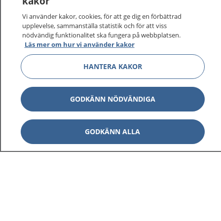
kakor
vårdärenden. Ring telefonnummer 1177 för
sjukvårdsrådgivning dygnet runt.
Vi använder kakor, cookies, för att ge dig en förbättrad
1177 ger dig råd när du vill må bättre.
upplevelse, sammanställa statistik och för att viss
nödvändig funktionalitet ska fungera på webbplatsen.
Läs mer om hur vi använder kakor
HANTERA KAKOR
Visa inn
1177 på flera språk
GODKÄNN NÖDVÄNDIGA
Visa inn
Om 1177
GODKÄNN ALLA
Visa inn
Kontakt
Behandling av personuppgifter
Hantering av kakor