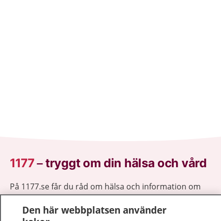
1177
–
tryggt om din hälsa och vård
På 1177.se får du råd om hälsa och information om
sjukdomar och vilka mottagningar du kan kontakta.
Den här webbplatsen använder
Logga in för att läsa din journal och göra dina