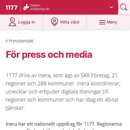
Du har valt region
Jönköpings län
.
Till startsidan för 1177
på 1177.se
på 1177.se
Meny
Logga in
Hitta vård
Presskontakt
För press och media
1177 drivs av Inera, som ägs av SKR Företag, 21
regioner och 288 kommuner. Inera koordinerar,
utvecklar och erbjuder digitala lösningar till
regioner och kommuner och har idag ett 40-tal
tjänster.
Inera har ett nationellt uppdrag för 1177. Regionerna