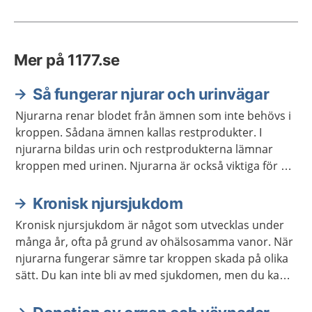
Mer på 1177.se
Så fungerar njurar och urinvägar
Njurarna renar blodet från ämnen som inte behövs i
kroppen. Sådana ämnen kallas restprodukter. I
njurarna bildas urin och restprodukterna lämnar
kroppen med urinen. Njurarna är också viktiga för att
reglera vattenbalansen, saltbalansen och blodtrycket
i kroppen.
Kronisk njursjukdom
Kronisk njursjukdom är något som utvecklas under
många år, ofta på grund av ohälsosamma vanor. När
njurarna fungerar sämre tar kroppen skada på olika
sätt. Du kan inte bli av med sjukdomen, men du kan
göra saker för att förebygga eller bromsa den. Om
njurarna fungerar mycket dåligt finns det speciell