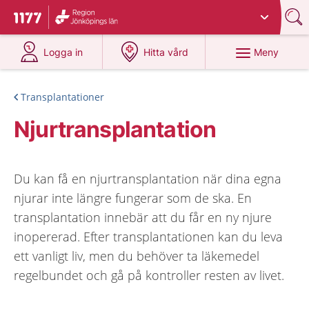
Du har valt region
Jönköpings län
.
Till startsidan för 1177
på 1177.se
på 1177.se
Meny
Logga in
Hitta vård
Transplantationer
Njurtransplantation
Du kan få en njurtransplantation när dina egna
njurar inte längre fungerar som de ska. En
transplantation innebär att du får en ny njure
inopererad. Efter transplantationen kan du leva
ett vanligt liv, men du behöver ta läkemedel
regelbundet och gå på kontroller resten av livet.