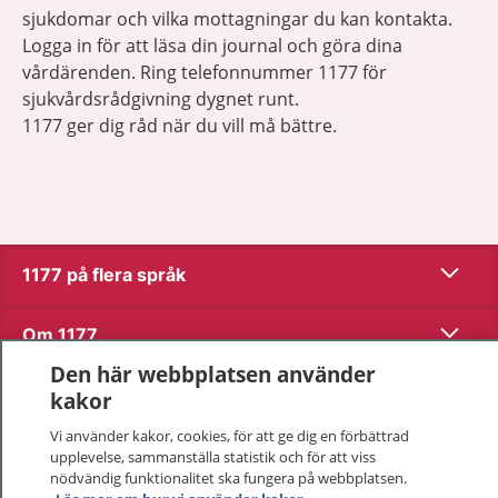
sjukdomar och vilka mottagningar du kan kontakta.
Logga in för att läsa din journal och göra dina
vårdärenden. Ring telefonnummer 1177 för
sjukvårdsrådgivning dygnet runt.
1177 ger dig råd när du vill må bättre.
Visa inn
1177 på flera språk
Visa inn
Om 1177
Den här webbplatsen använder
Visa inn
Kontakt
kakor
Vi använder kakor, cookies, för att ge dig en förbättrad
upplevelse, sammanställa statistik och för att viss
Behandling av personuppgifter
nödvändig funktionalitet ska fungera på webbplatsen.