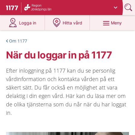
Du har valt region
Jönköpings län
.
Till startsidan för 1177
på 1177.se
på 1177.se
Meny
Logga in
Hitta vård
Om 1177
När du loggar in på 1177
Efter inloggning på 1177 kan du se personlig
vårdinformation och kontakta vården på ett
säkert sätt. Du får också en möjlighet att vara
delaktig i din egen vård. Här kan du läsa mer om
de olika tjänsterna som du når när du har loggat
in.