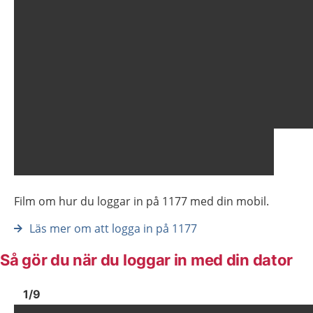
Film om hur du loggar in på 1177 med din mobil.
Läs mer om att logga in på 1177
Så gör du när du loggar in med din dator
Bild
1
Bild
1
1
/
9