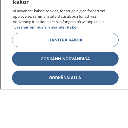
kakor
Vi använder kakor, cookies, för att ge dig en förbättrad
upplevelse, sammanställa statistik och för att viss
1177
–
tryggt om din hälsa och vård
nödvändig funktionalitet ska fungera på webbplatsen.
Läs mer om hur vi använder kakor
På 1177.se får du råd om hälsa och information om
sjukdomar och vilka mottagningar du kan kontakta.
HANTERA KAKOR
Logga in för att läsa din journal och göra dina
vårdärenden. Ring telefonnummer 1177 för
GODKÄNN NÖDVÄNDIGA
sjukvårdsrådgivning dygnet runt.
1177 ger dig råd när du vill må bättre.
GODKÄNN ALLA
Visa inn
1177 på flera språk
Visa inn
Om 1177