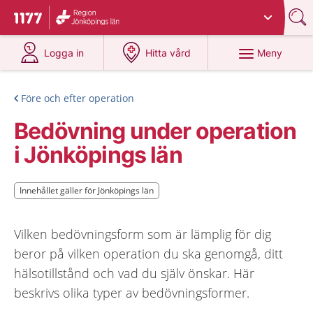
Du har valt region
Jönköpings län
.
Till startsidan för 1177
på 1177.se
på 1177.se
Meny
Logga in
Hitta vård
Före och efter operation
Bedövning under operation
i Jönköpings län
Innehållet gäller för Jönköpings län
Innehållet gäller för Jönköpings län
Vilken bedövningsform som är lämplig för dig
beror på vilken operation du ska genomgå, ditt
hälsotillstånd och vad du själv önskar. Här
beskrivs olika typer av bedövningsformer.